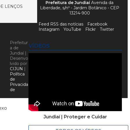
Prefeitura de Jundiaí
Avenida da
DE LENÇOS
Liberdade, s/nº - Jardim Botânico - CEP
13214-900
Feed RSS das notícias
Facebook
Instagram
YouTube
Flickr
Twitter
Prefeitur
VÍDEOS
a de
Jundiaí |
Desenvo
lvido por
CIJUN
|
Política
de
Privacida
de
exo
Jundiaí | Proteger e Cuidar