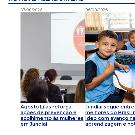
07/08/2026
06/08/2026
Agosto Lilás reforça
Jundiaí segue entre
ações de prevenção e
melhores do Brasil 
acolhimento às mulheres
Ideb com avanço n
em Jundiaí
aprendizagem e not