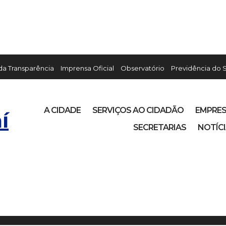
 da Transparência
Imprensa Oficial
Observatório
Previdência do 
A CIDADE
SERVIÇOS AO CIDADÃO
EMPRE
í
SECRETARIAS
NOTÍC