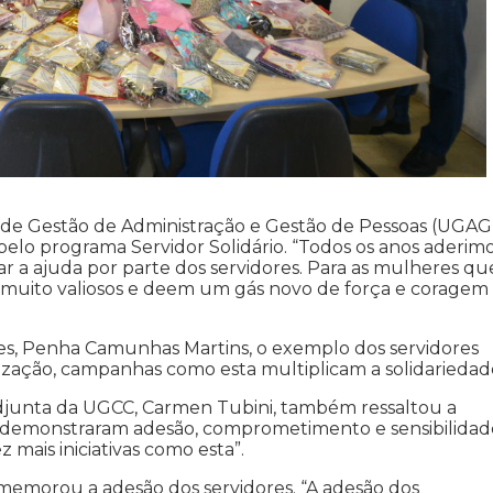
 de Gestão de Administração e Gestão de Pessoas (UGAG
elo programa Servidor Solidário. “Todos os anos aderimo
ar a ajuda por parte dos servidores. Para as mulheres qu
m muito valiosos e deem um gás novo de força e coragem
eres, Penha Camunhas Martins, o exemplo dos servidores
tização, campanhas como esta multiplicam a solidariedad
adjunta da UGCC, Carmen Tubini, também ressaltou a
res demonstraram adesão, comprometimento e sensibilidad
mais iniciativas como esta”.
memorou a adesão dos servidores. “A adesão dos