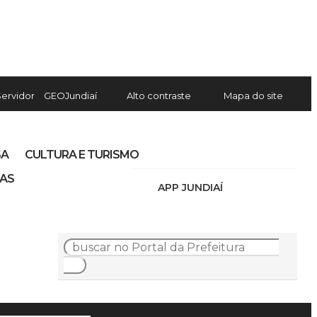
Servidor
GEOJundiaí
Alto contraste
Mapa do site
SA
CULTURA E TURISMO
IAS
APP JUNDIAÍ