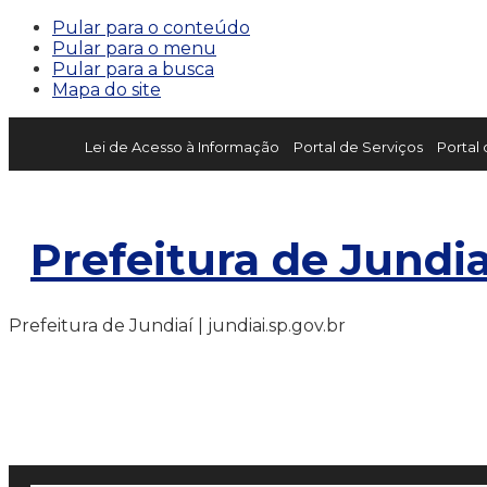
Pular para o conteúdo
Pular para o menu
Pular para a busca
Mapa do site
Lei de Acesso à Informação
Portal de Serviços
Portal
Prefeitura de Jundia
Prefeitura de Jundiaí | jundiai.sp.gov.br