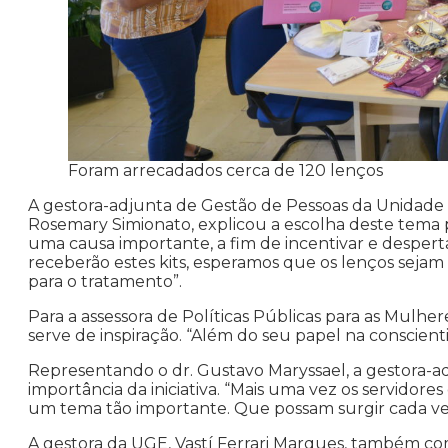
Foram arrecadados cerca de 120 lenços
A gestora-adjunta de Gestão de Pessoas da Unidade
Rosemary Simionato, explicou a escolha deste tema p
uma causa importante, a fim de incentivar e despert
receberão estes kits, esperamos que os lenços seja
para o tratamento”.
Para a assessora de Políticas Públicas para as Mulh
serve de inspiração. “Além do seu papel na conscien
Representando o dr. Gustavo Maryssael, a gestora-
importância da iniciativa. “Mais uma vez os servido
um tema tão importante. Que possam surgir cada vez 
A gestora da UGE, Vastí Ferrari Marques, também co