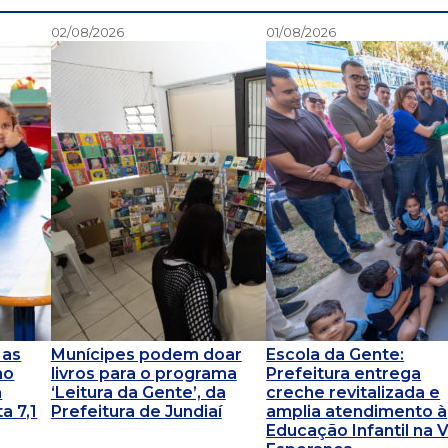
02/08/2026
01/08/2026
 as
Munícipes podem doar
Escola da Gente:
no
livros para o programa
Prefeitura entrega
a
‘Leitura da Gente’, da
creche revitalizada e
a 7,1
Prefeitura de Jundiaí
amplia atendimento à
Educação Infantil na V