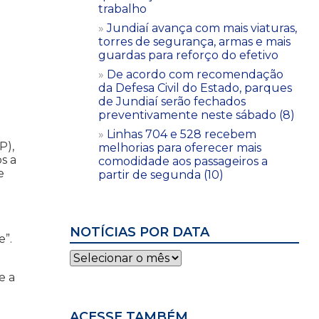
trabalho
Jundiaí avança com mais viaturas,
torres de segurança, armas e mais
guardas para reforço do efetivo
De acordo com recomendação
da Defesa Civil do Estado, parques
de Jundiaí serão fechados
preventivamente neste sábado (8)
Linhas 704 e 528 recebem
P),
melhorias para oferecer mais
s a
comodidade aos passageiros a
e
partir de segunda (10)
NOTÍCIAS POR DATA
e”.
Notícias
por
e a
data
ACESSE TAMBÉM