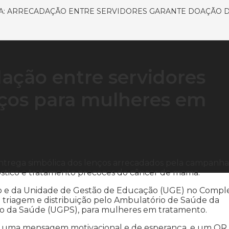
: ARRECADAÇÃO ENTRE SERVIDORES GARANTE DOAÇÃO 
ação entre servidores
nços para mulheres em
 entrega simbólica dos lenços arrecadados pela campanha
stico e tratamento precoces do câncer de mama.
aço e da Unidade de Gestão de Educação (UGE) no Compl
a triagem e distribuição pelo Ambulatório de Saúde da
o da Saúde (UGPS), para mulheres em tratamento.
m uma mensagem motivacional e de esperança, e um QR