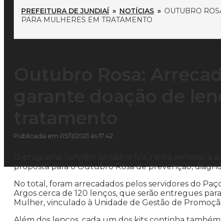
PREFEITURA DE JUNDIAÍ
»
NOTÍCIAS
»
OUTUBRO ROSA
PARA MULHERES EM TRATAMENTO
Outubro Rosa: Arrecad
garante doação de le
tratamento
Publicada em 05/11/2021 às 17:42
O programa Servidor Solidário fez, nesta semana, a
proposta para o Outubro Rosa de prevenção, diagnó
No total, foram arrecadados pelos servidores do P
Argos cerca de 120 lenços, que serão entregues par
Mulher, vinculado à Unidade de Gestão de Promoçã
Além dos lenços, cada um dos kits continha també