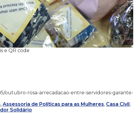
is e QR code
/11/05/outubro-rosa-arrecadacao-entre-servidores-garante-
s
,
Assessoria de Políticas para as Mulheres
,
Casa Civil
,
dor Solidário