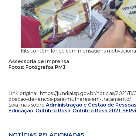
Kits contêm lenço com mensagens motivaciona
Assessoria de Imprensa
Fotos: Fotógrafos PMJ
Link original: https://jundiai.sp.gov.br/noticias/2021
doacao-de-lencos-para-mulheres-em-tratamento/
Leia mais sobre
Administração e Gestão de Pessoa
Educação
,
Outubro Rosa
,
Outubro Rosa 2021
,
SERvi
NOTÍCIAS RELACIONADAS