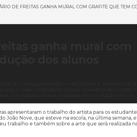
RIO DE FREITAS GANHA MURAL COM GRAFITE QUE TEM 
reitas ganha mural com
odução dos alunos
rio de Freitas ganharará cores, formas e desenhos da a
ais que a maior unidade da Escola Inovadora de Jundiaí v
Nove, um trabalho que é realizado em co-criação com os
ras apresentaram o trabalho do artista para os estudante
do João Nove, que esteve na escola, na última semana, 
eu trabalho e também sobre a arte que será realizada n