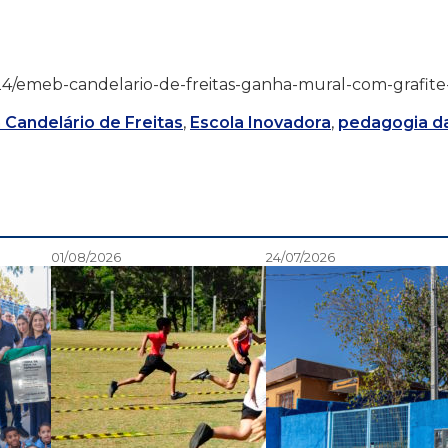
1/11/24/emeb-candelario-de-freitas-ganha-mural-com-grafite
Candelário de Freitas
,
Escola Inovadora
,
pedagogia d
01/08/2026
24/07/2026