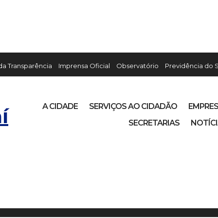
 da Transparência
Imprensa Oficial
Observatório
Previdência do 
A CIDADE
SERVIÇOS AO CIDADÃO
EMPRE
í
SECRETARIAS
NOTÍC