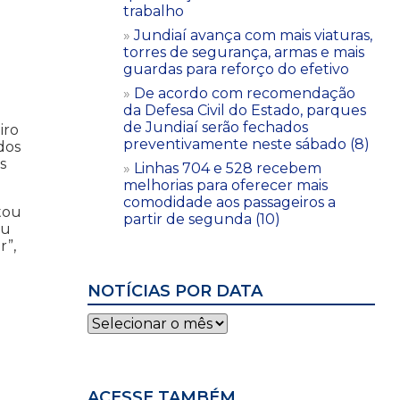
trabalho
Jundiaí avança com mais viaturas,
torres de segurança, armas e mais
guardas para reforço do efetivo
De acordo com recomendação
da Defesa Civil do Estado, parques
de Jundiaí serão fechados
iro
preventivamente neste sábado (8)
dos
s
Linhas 704 e 528 recebem
melhorias para oferecer mais
comodidade aos passageiros a
ntou
partir de segunda (10)
eu
r”,
NOTÍCIAS POR DATA
Notícias
por
data
ACESSE TAMBÉM