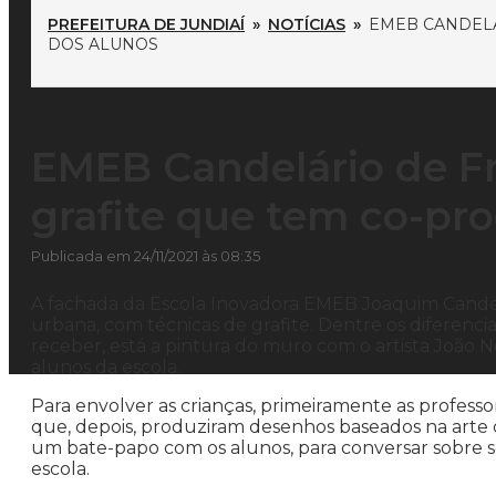
PREFEITURA DE JUNDIAÍ
»
NOTÍCIAS
»
EMEB CANDELÁ
DOS ALUNOS
EMEB Candelário de F
grafite que tem co-pr
Publicada em 24/11/2021 às 08:35
A fachada da Escola Inovadora EMEB Joaquim Candelá
urbana, com técnicas de grafite. Dentre os diferenci
receber, está a pintura do muro com o artista João 
alunos da escola.
Para envolver as crianças, primeiramente as professo
que, depois, produziram desenhos baseados na arte 
um bate-papo com os alunos, para conversar sobre s
escola.