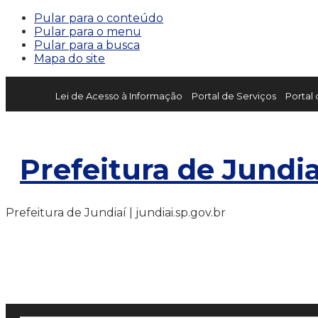
Pular para o conteúdo
Pular para o menu
Pular para a busca
Mapa do site
Lei de Acesso à Informação
Portal de Serviços
Portal
Prefeitura de Jundia
Prefeitura de Jundiaí | jundiai.sp.gov.br