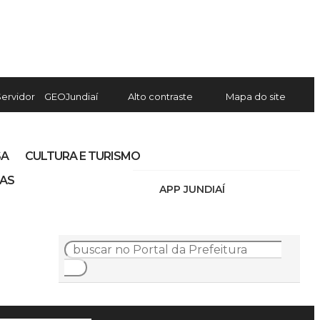
Servidor
GEOJundiaí
Alto contraste
Mapa do site
SA
CULTURA E TURISMO
IAS
APP JUNDIAÍ