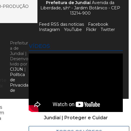
Prefeitura de Jundiaí
Avenida da
CO-PRODUÇÃO
Liberdade, s/nº - Jardim Botânico - CEP
13214-900
Feed RSS das notícias
Facebook
Instagram
YouTube
Flickr
Twitter
Prefeitur
VÍDEOS
a de
Jundiaí |
Desenvo
lvido por
CIJUN
|
Política
de
rte
Privacida
ai
de
s
em
Jundiaí | Proteger e Cuidar
a