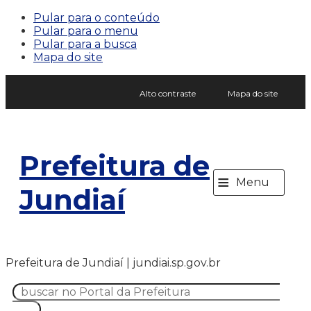
Pular para o conteúdo
Pular para o menu
Pular para a busca
Mapa do site
Alto contraste
Mapa do site
Prefeitura de
≡
Menu
Jundiaí
Prefeitura de Jundiaí | jundiai.sp.gov.br