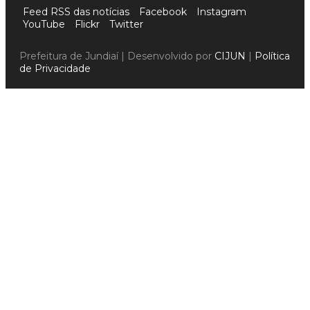
Feed RSS das notícias
Facebook
Instagram
YouTube
Flickr
Twitter
Prefeitura de Jundiaí | Desenvolvido por
CIJUN
|
Política
de Privacidade