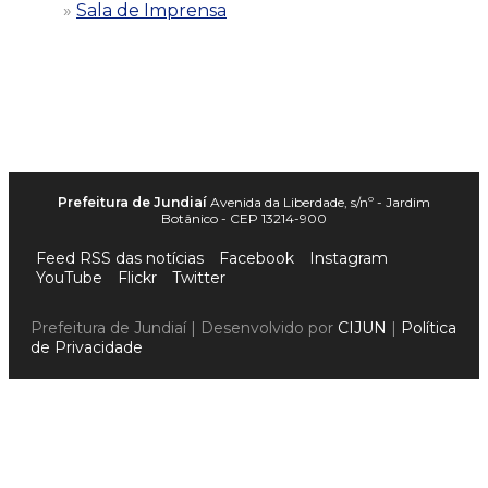
Sala de Imprensa
Prefeitura de Jundiaí
Avenida da Liberdade, s/nº - Jardim
Botânico - CEP 13214-900
Feed RSS das notícias
Facebook
Instagram
YouTube
Flickr
Twitter
Prefeitura de Jundiaí | Desenvolvido por
CIJUN
|
Política
de Privacidade