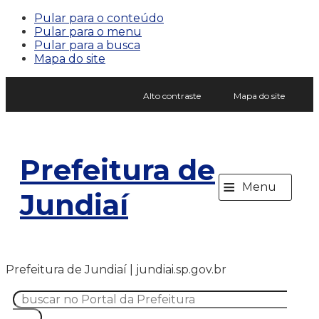
Pular para o conteúdo
Pular para o menu
Pular para a busca
Mapa do site
Alto contraste
Mapa do site
Prefeitura de
≡
Menu
Jundiaí
Prefeitura de Jundiaí | jundiai.sp.gov.br