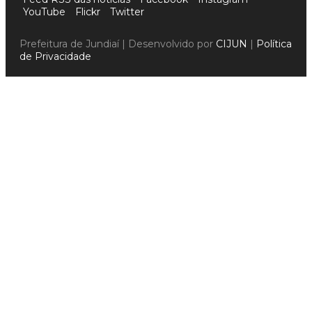
YouTube
Flickr
Twitter
Prefeitura de Jundiaí | Desenvolvido por
CIJUN
|
Política
de Privacidade