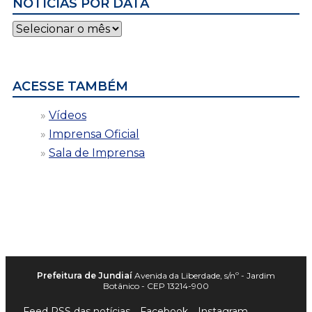
NOTÍCIAS POR DATA
Notícias
por
data
ACESSE TAMBÉM
Vídeos
Imprensa Oficial
Sala de Imprensa
Prefeitura de Jundiaí
Avenida da Liberdade, s/nº - Jardim
Botânico - CEP 13214-900
Feed RSS das notícias
Facebook
Instagram