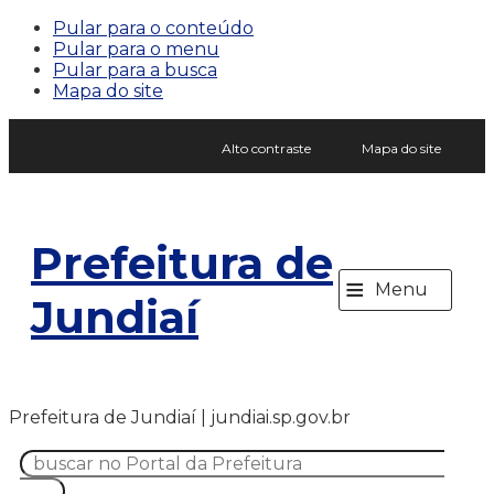
Pular para o conteúdo
Pular para o menu
Pular para a busca
Mapa do site
Alto contraste
Mapa do site
Prefeitura de
≡
Menu
Jundiaí
Prefeitura de Jundiaí | jundiai.sp.gov.br