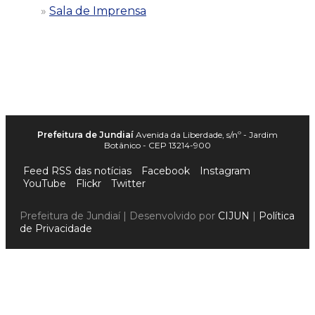
Sala de Imprensa
Prefeitura de Jundiaí
Avenida da Liberdade, s/nº - Jardim
Botânico - CEP 13214-900
Feed RSS das notícias
Facebook
Instagram
YouTube
Flickr
Twitter
Prefeitura de Jundiaí | Desenvolvido por
CIJUN
|
Política
de Privacidade