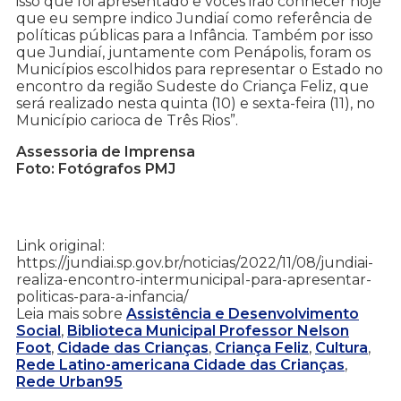
isso que foi apresentado e vocês irão conhecer hoje
que eu sempre indico Jundiaí como referência de
políticas públicas para a Infância. Também por isso
que Jundiaí, juntamente com Penápolis, foram os
Municípios escolhidos para representar o Estado no
encontro da região Sudeste do Criança Feliz, que
será realizado nesta quinta (10) e sexta-feira (11), no
Município carioca de Três Rios”.
Assessoria de Imprensa
Foto: Fotógrafos PMJ
Link original:
https://jundiai.sp.gov.br/noticias/2022/11/08/jundiai-
realiza-encontro-intermunicipal-para-apresentar-
politicas-para-a-infancia/
Leia mais sobre
Assistência e Desenvolvimento
Social
,
Biblioteca Municipal Professor Nelson
Foot
,
Cidade das Crianças
,
Criança Feliz
,
Cultura
,
Rede Latino-americana Cidade das Crianças
,
Rede Urban95