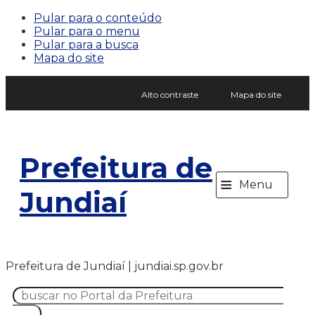
Pular para o conteúdo
Pular para o menu
Pular para a busca
Mapa do site
Alto contraste
Mapa do site
Prefeitura de
≡
Menu
Jundiaí
Prefeitura de Jundiaí | jundiai.sp.gov.br