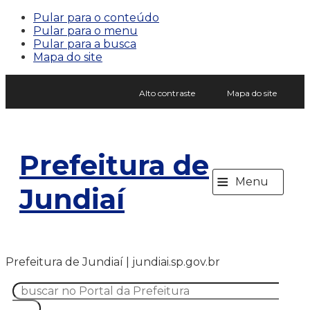
Pular para o conteúdo
Pular para o menu
Pular para a busca
Mapa do site
Alto contraste
Mapa do site
Prefeitura de
≡
Menu
Jundiaí
Prefeitura de Jundiaí | jundiai.sp.gov.br