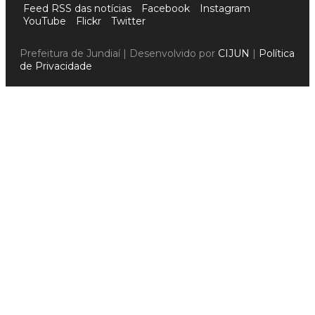
Feed RSS das notícias
Facebook
Instagram
YouTube
Flickr
Twitter
Prefeitura de Jundiaí | Desenvolvido por
CIJUN
|
Política
de Privacidade