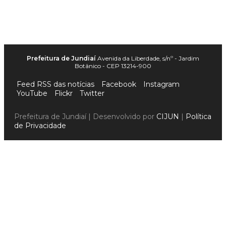
Prefeitura de Jundiaí
Avenida da Liberdade, s/nº - Jardim
Botânico - CEP 13214-900
Feed RSS das notícias
Facebook
Instagram
YouTube
Flickr
Twitter
Prefeitura de Jundiaí | Desenvolvido por
CIJUN
|
Política
de Privacidade