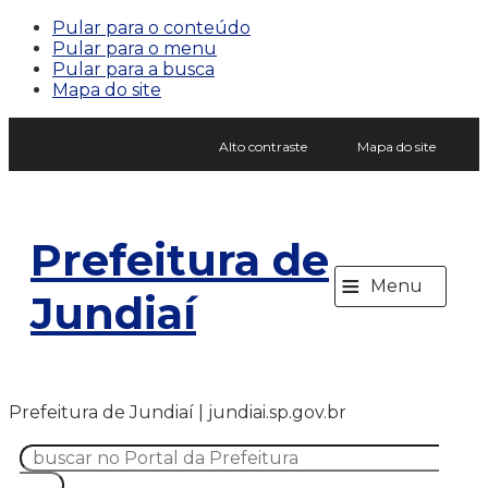
Pular para o conteúdo
Pular para o menu
Pular para a busca
Mapa do site
Alto contraste
Mapa do site
Prefeitura de
≡
Menu
Jundiaí
Prefeitura de Jundiaí | jundiai.sp.gov.br