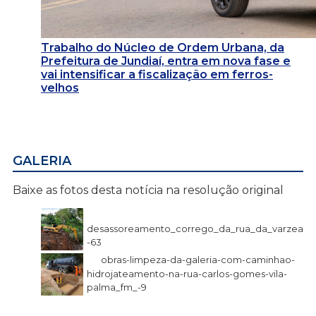
Trabalho do Núcleo de Ordem Urbana, da
Prefeitura de Jundiaí, entra em nova fase e
vai intensificar a fiscalização em ferros-
velhos
GALERIA
Baixe as fotos desta notícia na resolução original
desassoreamento_corrego_da_rua_da_varzea
-63
obras-limpeza-da-galeria-com-caminhao-
hidrojateamento-na-rua-carlos-gomes-vila-
palma_fm_-9