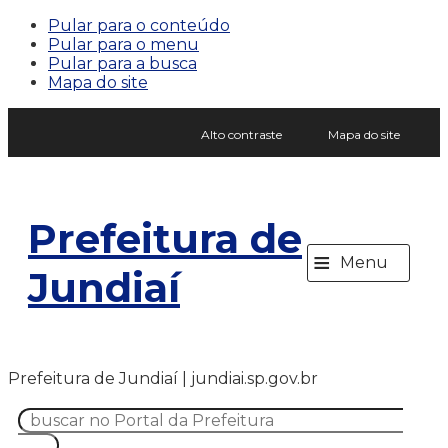
Pular para o conteúdo
Pular para o menu
Pular para a busca
Mapa do site
Alto contraste
Mapa do site
Prefeitura de
≡
Menu
Jundiaí
Prefeitura de Jundiaí | jundiai.sp.gov.br