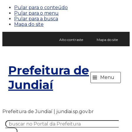
Pular para o conteúdo
Pular para o menu
Pular para a busca
Mapa do site
Alto contraste
Mapa do site
Prefeitura de
≡
Menu
Jundiaí
Prefeitura de Jundiaí | jundiai.sp.gov.br