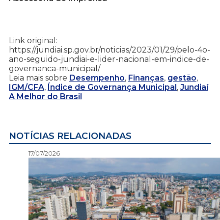
Link original:
https://jundiai.sp.gov.br/noticias/2023/01/29/pelo-4o-
ano-seguido-jundiai-e-lider-nacional-em-indice-de-
governanca-municipal/
Leia mais sobre
Desempenho
,
Finanças
,
gestão
,
IGM/CFA
,
Índice de Governança Municipal
,
Jundiaí
A Melhor do Brasil
NOTÍCIAS RELACIONADAS
17/07/2026