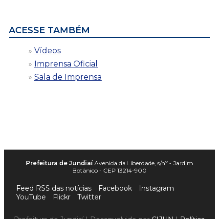
data
ACESSE TAMBÉM
Vídeos
Imprensa Oficial
Sala de Imprensa
Prefeitura de Jundiaí
Avenida da Liberdade, s/nº - Jardim
Botânico - CEP 13214-900
Feed RSS das notícias
Facebook
Instagram
YouTube
Flickr
Twitter