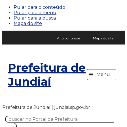
Pular para o conteúdo
Pular para o menu
Pular para a busca
Mapa do site
Alto contraste
Mapa do site
Prefeitura de
≡
Menu
Jundiaí
Prefeitura de Jundiaí | jundiai.sp.gov.br