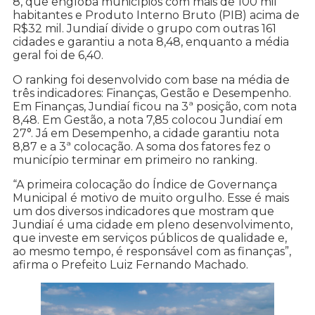
8, que engloba municípios com mais de 100 mil
habitantes e Produto Interno Bruto (PIB) acima de
R$32 mil. Jundiaí divide o grupo com outras 161
cidades e garantiu a nota 8,48, enquanto a média
geral foi de 6,40.
O ranking foi desenvolvido com base na média de
três indicadores: Finanças, Gestão e Desempenho.
Em Finanças, Jundiaí ficou na 3ª posição, com nota
8,48. Em Gestão, a nota 7,85 colocou Jundiaí em
27°. Já em Desempenho, a cidade garantiu nota
8,87 e a 3ª colocação. A soma dos fatores fez o
município terminar em primeiro no ranking.
“A primeira colocação do Índice de Governança
Municipal é motivo de muito orgulho. Esse é mais
um dos diversos indicadores que mostram que
Jundiaí é uma cidade em pleno desenvolvimento,
que investe em serviços públicos de qualidade e,
ao mesmo tempo, é responsável com as finanças”,
afirma o Prefeito Luiz Fernando Machado.