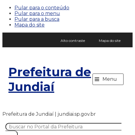
Pular para o conteúdo
Pular para o menu
Pular para a busca
Mapa do site
Alto contraste
Mapa do site
Prefeitura de
≡
Menu
Jundiaí
Prefeitura de Jundiaí | jundiai.sp.gov.br