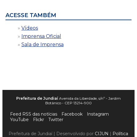
data
ACESSE TAMBÉM
Vídeos
Imprensa Oficial
Sala de Imprensa
Prefeitura de Jundiaí
Avenida da Liberdade, s/nº - Jardim
Botânico - CEP 13214-900
Feed RSS das notícias
Facebook
Instagram
YouTube
Flickr
Twitter
Prefeitura de Jundiaí | Desenvolvido por
CIJUN
|
Política