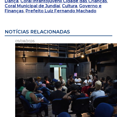
Dança
,
Coral Infantojuvenil Cidade das Crianças
,
Coral Municipal de Jundiaí
,
Cultura
,
Governo e
Finanças
,
Prefeito Luiz Fernando Machado
NOTÍCIAS RELACIONADAS
09/08/2026