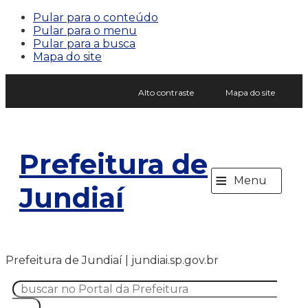
Pular para o conteúdo
Pular para o menu
Pular para a busca
Mapa do site
Alto contraste
Mapa do site
Prefeitura de
≡
Menu
Jundiaí
Prefeitura de Jundiaí | jundiai.sp.gov.br