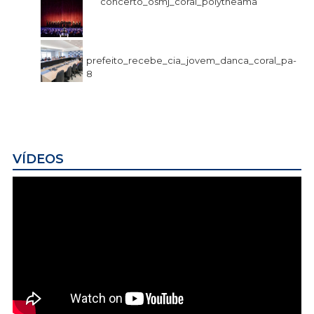
concerto_osmj_coral_polytheama
prefeito_recebe_cia_jovem_danca_coral_pa-
8
VÍDEOS