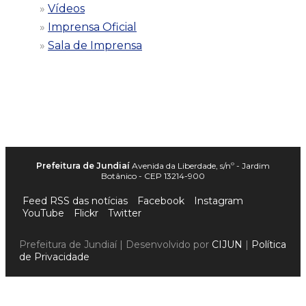
Vídeos
Imprensa Oficial
Sala de Imprensa
Prefeitura de Jundiaí
Avenida da Liberdade, s/nº - Jardim
Botânico - CEP 13214-900
Feed RSS das notícias
Facebook
Instagram
YouTube
Flickr
Twitter
Prefeitura de Jundiaí | Desenvolvido por
CIJUN
|
Política
de Privacidade