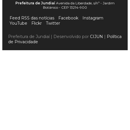
Prefeitura de Jundiaí
Avenida da Liberdade, s/nº - Jardim
Botânico - CEP 13214-900
Feed RSS das notícias
Facebook
Instagram
YouTube
Flickr
Twitter
Prefeitura de Jundiaí | Desenvolvido por
CIJUN
|
Política
de Privacidade