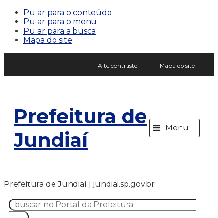
Pular para o conteúdo
Pular para o menu
Pular para a busca
Mapa do site
Alto contraste
Mapa do site
Prefeitura de
≡
Menu
Jundiaí
Prefeitura de Jundiaí | jundiai.sp.gov.br