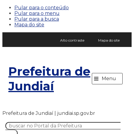
Pular para o conteúdo
Pular para o menu
Pular para a busca
Mapa do site
Alto contraste
Mapa do site
Prefeitura de
≡
Menu
Jundiaí
Prefeitura de Jundiaí | jundiai.sp.gov.br