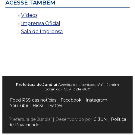
ACESSE TAMBÉM
Vídeos
Imprensa Oficial
Sala de Imprensa
Prefeitura de Jundiaí
Avenida da Liberdade, s/nº - Jardim
Botânico - CEP 13214-900
Feed RSS das notícias
Facebook
Instagram
YouTube
Flickr
Twitter
Prefeitura de Jundiaí | Desenvolvido por
CIJUN
|
Política
de Privacidade