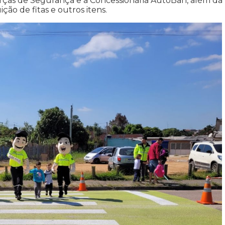
rças de Segurança e a Concessionária AutoBan, além da
ão de fitas e outros itens.