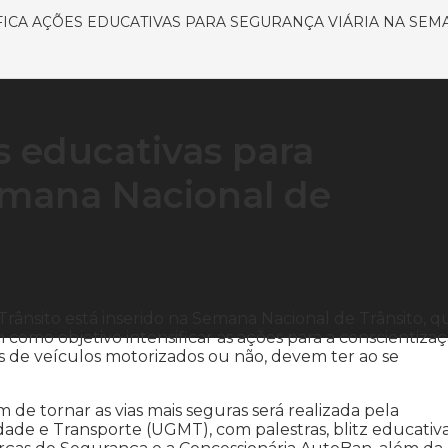
FICA AÇÕES EDUCATIVAS PARA SEGURANÇA VIÁRIA NA SE
s educativas para
emana Nacional de
ânsito está inserido na Semana Nacional de Trânsito, q
como objetivo intensificar as ações para a conscientiza
s de veículos motorizados ou não, devem ter ao se
 de tornar as vias mais seguras será realizada pela
ade e Transporte (UGMT), com palestras, blitz educativa