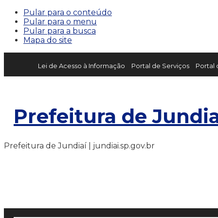
Pular para o conteúdo
Pular para o menu
Pular para a busca
Mapa do site
Lei de Acesso à Informação
Portal de Serviços
Portal
Prefeitura de Jundia
Prefeitura de Jundiaí | jundiai.sp.gov.br