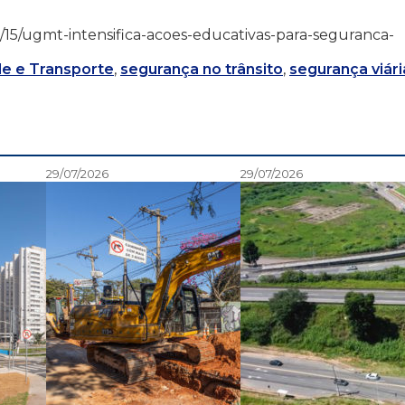
3/09/15/ugmt-intensifica-acoes-educativas-para-seguranca-
de e Transporte
,
segurança no trânsito
,
segurança viári
29/07/2026
29/07/2026