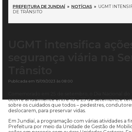
PREFEITURA DE JUNDIAÍ
»
NOTÍCIAS
»
UGMT INTENSI
DE TRÂNSITO
UGMT intensifica açõe
segurança viária na S
Trânsito
Publicada em 15/09/2023 às 08:00
Comemorado em 25 de setembro, o Dia Nacional do Tr
ocorre anualmente entre 18 e 25 de setembro, e tem 
sobre os cuidados que todos – pedestres, condutore
deslocarem, para preservar vidas.
Em Jundiaí, a programação com várias atividades a fim
Prefeitura por meio da Unidade de Gestão de Mobilid