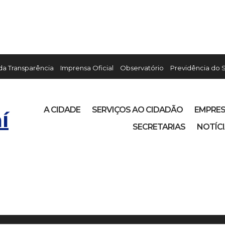
 da Transparência
Imprensa Oficial
Observatório
Previdência do 
A CIDADE
SERVIÇOS AO CIDADÃO
EMPRE
í
SECRETARIAS
NOTÍC