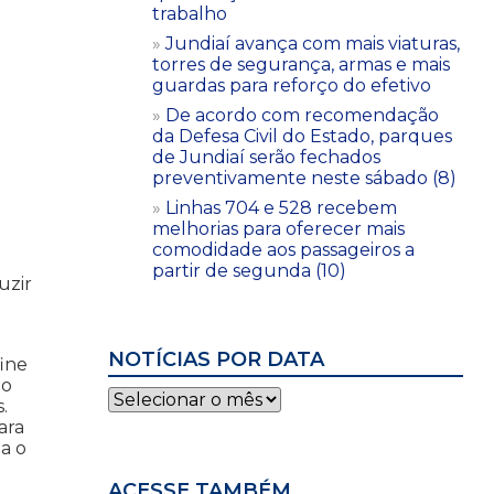
trabalho
Jundiaí avança com mais viaturas,
torres de segurança, armas e mais
guardas para reforço do efetivo
De acordo com recomendação
da Defesa Civil do Estado, parques
de Jundiaí serão fechados
preventivamente neste sábado (8)
Linhas 704 e 528 recebem
melhorias para oferecer mais
comodidade aos passageiros a
partir de segunda (10)
uzir
NOTÍCIAS POR DATA
fine
ão
Notícias
.
por
ara
data
a o
ACESSE TAMBÉM