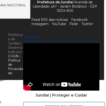
Prefeitura de Jundiaí
Avenida da
MANA NACIONAL
Liberdade, s/nº - Jardim Botânico - CEP
13214-900
Feed RSS das notícias
Facebook
Instagram
YouTube
Flickr
Twitter
Prefeitur
VÍDEOS
a de
Jundiaí |
Desenvo
lvido por
CIJUN
|
Política
de
Privacida
de
ue
ção
Jundiaí | Proteger e Cuidar
,