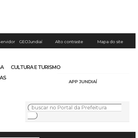
Servidor
GEOJundiaí
Alto contraste
Mapa do site
SA
CULTURA E TURISMO
IAS
APP JUNDIAÍ