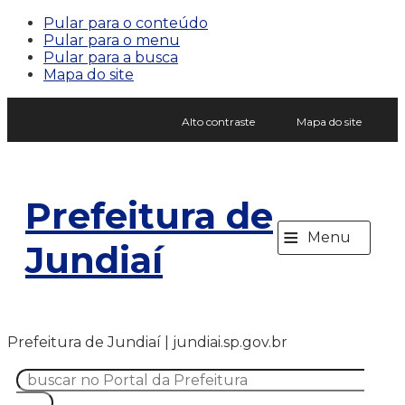
Pular para o conteúdo
Pular para o menu
Pular para a busca
Mapa do site
Alto contraste
Mapa do site
Prefeitura de
≡
Menu
Jundiaí
Prefeitura de Jundiaí | jundiai.sp.gov.br