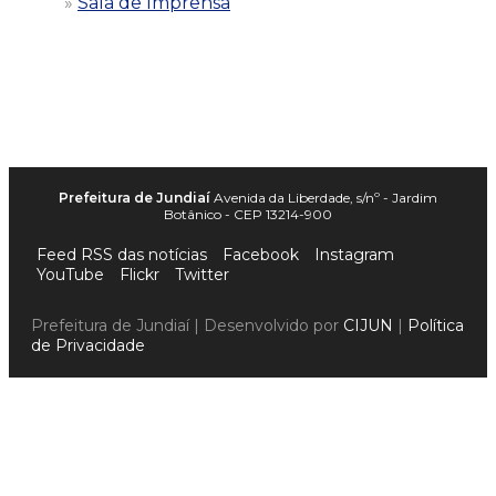
Sala de Imprensa
Prefeitura de Jundiaí
Avenida da Liberdade, s/nº - Jardim
Botânico - CEP 13214-900
Feed RSS das notícias
Facebook
Instagram
YouTube
Flickr
Twitter
Prefeitura de Jundiaí | Desenvolvido por
CIJUN
|
Política
de Privacidade