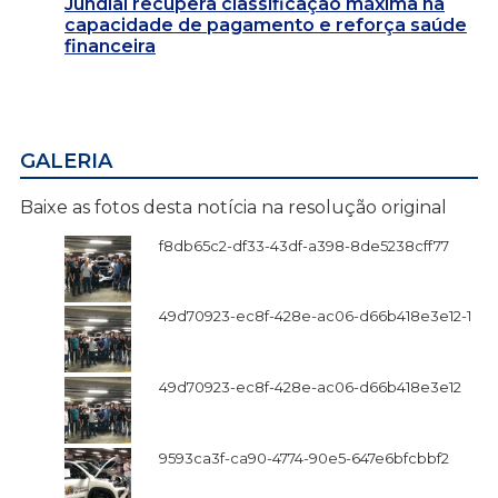
Jundiaí recupera classificação máxima na
capacidade de pagamento e reforça saúde
financeira
GALERIA
Baixe as fotos desta notícia na resolução original
f8db65c2-df33-43df-a398-8de5238cff77
49d70923-ec8f-428e-ac06-d66b418e3e12-1
49d70923-ec8f-428e-ac06-d66b418e3e12
9593ca3f-ca90-4774-90e5-647e6bfcbbf2