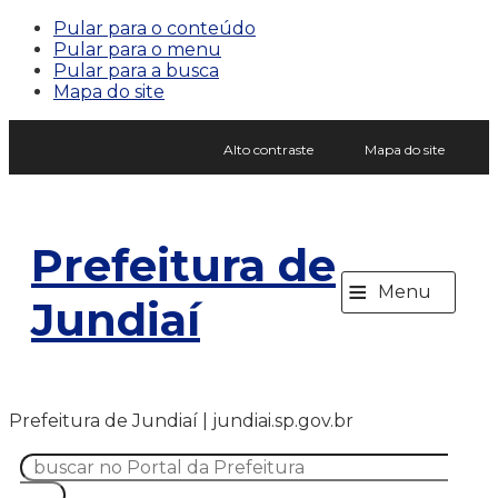
Pular para o conteúdo
Pular para o menu
Pular para a busca
Mapa do site
Alto contraste
Mapa do site
Prefeitura de
≡
Menu
Jundiaí
Prefeitura de Jundiaí | jundiai.sp.gov.br