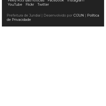
Feed RSS das notícias
Facebook
Instagram
YouTube
Flickr
Twitter
Prefeitura de Jundiaí | Desenvolvido por
CIJUN
|
Política
de Privacidade