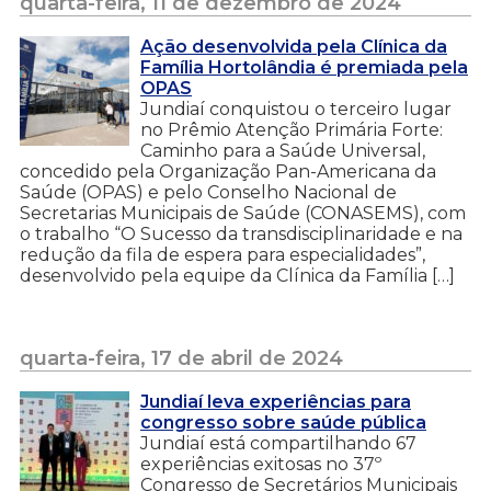
quarta-feira, 11 de dezembro de 2024
Ação desenvolvida pela Clínica da
Família Hortolândia é premiada pela
OPAS
Jundiaí conquistou o terceiro lugar
no Prêmio Atenção Primária Forte:
Caminho para a Saúde Universal,
concedido pela Organização Pan-Americana da
Saúde (OPAS) e pelo Conselho Nacional de
Secretarias Municipais de Saúde (CONASEMS), com
o trabalho “O Sucesso da transdisciplinaridade e na
redução da fila de espera para especialidades”,
desenvolvido pela equipe da Clínica da Família […]
quarta-feira, 17 de abril de 2024
Jundiaí leva experiências para
congresso sobre saúde pública
Jundiaí está compartilhando 67
experiências exitosas no 37º
Congresso de Secretários Municipais