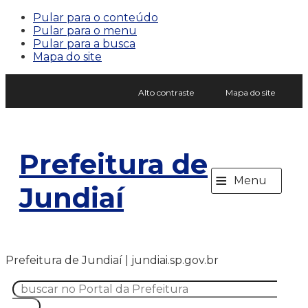
Pular para o conteúdo
Pular para o menu
Pular para a busca
Mapa do site
Alto contraste
Mapa do site
Prefeitura de
≡
Menu
Jundiaí
Prefeitura de Jundiaí | jundiai.sp.gov.br