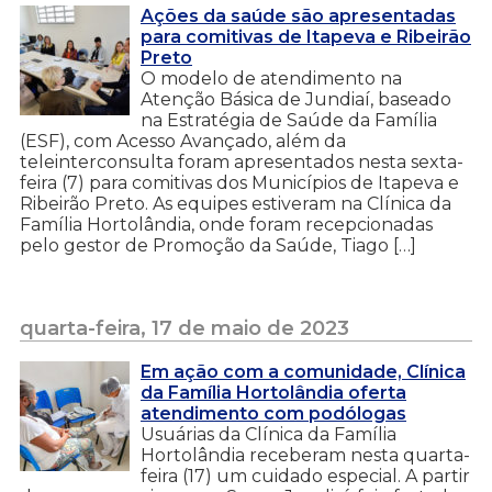
Ações da saúde são apresentadas
para comitivas de Itapeva e Ribeirão
Preto
O modelo de atendimento na
Atenção Básica de Jundiaí, baseado
na Estratégia de Saúde da Família
(ESF), com Acesso Avançado, além da
teleinterconsulta foram apresentados nesta sexta-
feira (7) para comitivas dos Municípios de Itapeva e
Ribeirão Preto. As equipes estiveram na Clínica da
Família Hortolândia, onde foram recepcionadas
pelo gestor de Promoção da Saúde, Tiago […]
quarta-feira, 17 de maio de 2023
Em ação com a comunidade, Clínica
da Família Hortolândia oferta
atendimento com podólogas
Usuárias da Clínica da Família
Hortolândia receberam nesta quarta-
feira (17) um cuidado especial. A partir