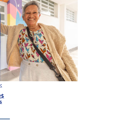
:
R$
s