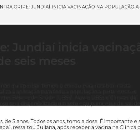
TRA GRIPE: JUNDIAÍ INICIA VACINAÇÃO NA POPULAÇÃO A
: Jundiaí inicia vacinaç
de seis meses
 não quis perder tempo e correu para receber, nesta
ealiza a aplicação para toda a população a partir dos seis
des Básicas de Saúde (UBSs), Novas UBSs e Clínicas da
dose será disponibilizada em sete equipamentos de saúde
 de 5 anos. Todos os anos, tomo a dose. É importante e s
da”, ressaltou Juliana, após receber a vacina na Clínica 