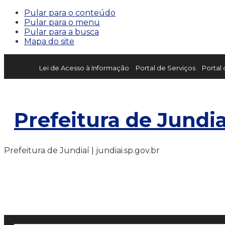
Pular para o conteúdo
Pular para o menu
Pular para a busca
Mapa do site
Lei de Acesso à Informação
Portal de Serviços
Portal
Prefeitura de Jundia
Prefeitura de Jundiaí | jundiai.sp.gov.br