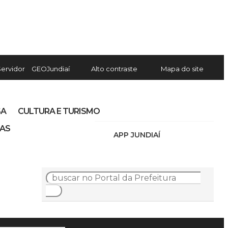
Servidor
GEOJundiaí
Alto contraste
Mapa do site
SA
CULTURA E TURISMO
IAS
APP JUNDIAÍ