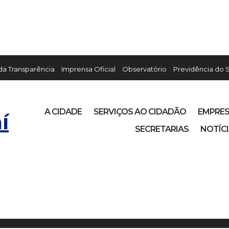
 da Transparência
Imprensa Oficial
Observatório
Previdência do 
A CIDADE
SERVIÇOS AO CIDADÃO
EMPRE
í
SECRETARIAS
NOTÍC