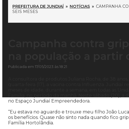
PREFEITURA DE JUNDIAÍ
»
NOTÍCIAS
»
CAMPANHA CON
SEIS MESES
Campanha contra gripe
na população a partir 
Publicada em 17/05/2023 às 18:21
A consultora de produtos Juliana Rocha, de 38 anos,
quarta-feira (17), a vacina contra Influenza. Jundiaí r
meses de idade, durante a semana, em todas as Unida
Família, no período da manhã. Neste sábado (20), a 
no Espaço Jundiaí Empreendedora.
“Eu estava no aguardo e trouxe meu filho João Lucas,
os benefícios. Quase não sinto nada quando fico gripa
Família Hortolândia.