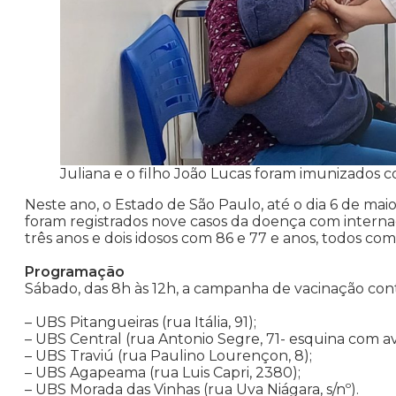
Juliana e o filho João Lucas foram imunizados c
Neste ano, o Estado de São Paulo, até o dia 6 de maio
foram registrados nove casos da doença com interna
três anos e dois idosos com 86 e 77 e anos, todos co
Programação
Sábado, das 8h às 12h, a campanha de vacinação cont
– UBS Pitangueiras (rua Itália, 91);
– UBS Central (rua Antonio Segre, 71- esquina com 
– UBS Traviú (rua Paulino Lourençon, 8);
– UBS Agapeama (rua Luis Capri, 2380);
– UBS Morada das Vinhas (rua Uva Niágara, s/nº).