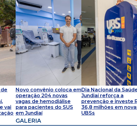
 de
Novo convênio coloca em
Dia Nacional da Saúde
operação 204 novas
Jundiaí reforça a
í,
vagas de hemodiálise
prevenção e investe 
e vai
para pacientes do SUS
36,8 milhões em nova
ização
em Jundiaí
UBSs
GALERIA