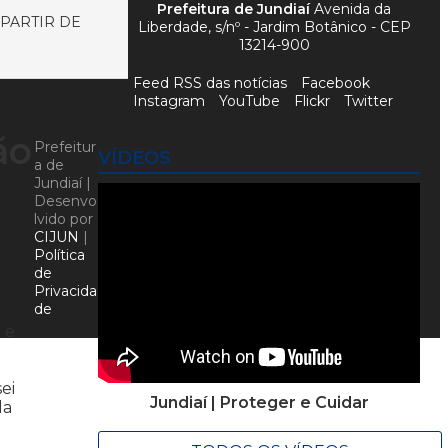
Prefeitura de Jundiaí
Avenida da
 PARTIR DE
Liberdade, s/nº - Jardim Botânico - CEP
13214-900
Feed RSS das notícias
Facebook
Instagram
YouTube
Flickr
Twitter
ão
Prefeitur
VÍDEOS
a de
Jundiaí |
Desenvo
lvido por
CIJUN
|
Política
de
Privacida
de
 e
ei
Jundiaí | Proteger e Cuidar
da