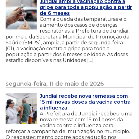
Jundiaí amplia vacinação contra a
gripe para toda a população a partir
de 6 meses
Com a queda das temperaturas e o
aumento dos casos de doenças
respiratórias, a Prefeitura de Jundiaí,
por meio da Secretaria Municipal de Promoção da
Saúde (SMPS), amplia, a partir de segunda-feira
(01), a vacinação contra a gripe para toda a
população a partir dos 6 meses de idade. As doses
estarão disponíveis nas Unidades […]
segunda-feira, 11 de maio de 2026
Jundiaí recebe nova remessa com
15 mil novas doses da vacina contra
a influenza
A Prefeitura de Jundiaí recebeu uma
nova remessa com 15 mil doses da
vacina contra a influenza para
reforçar a campanha de imunização no município.
O reabastecimento ocorre após redução nos