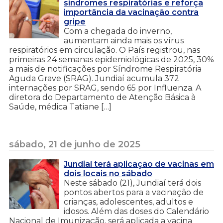
síndromes respiratórias e reforça
importância da vacinação contra
gripe
Com a chegada do inverno,
aumentam ainda mais os vírus
respiratórios em circulação. O País registrou, nas
primeiras 24 semanas epidemiológicas de 2025, 30%
a mais de notificações por Síndrome Respiratória
Aguda Grave (SRAG). Jundiaí acumula 372
internações por SRAG, sendo 65 por Influenza. A
diretora do Departamento de Atenção Básica à
Saúde, médica Tatiane […]
sábado, 21 de junho de 2025
Jundiaí terá aplicação de vacinas em
dois locais no sábado
Neste sábado (21), Jundiaí terá dois
pontos abertos para a vacinação de
crianças, adolescentes, adultos e
idosos. Além das doses do Calendário
Nacional de Imunização, será aplicada a vacina