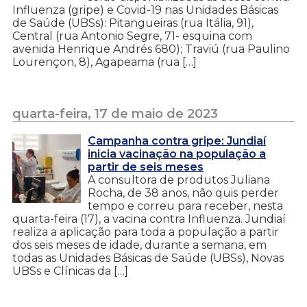
Influenza (gripe) e Covid-19 nas Unidades Básicas
de Saúde (UBSs): Pitangueiras (rua Itália, 91),
Central (rua Antonio Segre, 71- esquina com
avenida Henrique Andrés 680); Traviú (rua Paulino
Lourençon, 8), Agapeama (rua […]
quarta-feira, 17 de maio de 2023
Campanha contra gripe: Jundiaí
inicia vacinação na população a
partir de seis meses
A consultora de produtos Juliana
Rocha, de 38 anos, não quis perder
tempo e correu para receber, nesta
quarta-feira (17), a vacina contra Influenza. Jundiaí
realiza a aplicação para toda a população a partir
dos seis meses de idade, durante a semana, em
todas as Unidades Básicas de Saúde (UBSs), Novas
UBSs e Clínicas da […]