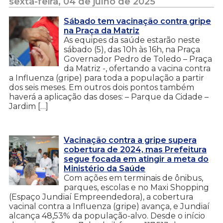
sexta-feira, 04 de julho de 2025
Sábado tem vacinação contra gripe
na Praça da Matriz
As equipes da saúde estarão neste
sábado (5), das 10h às 16h, na Praça
Governador Pedro de Toledo – Praça
da Matriz -, ofertando a vacina contra
a Influenza (gripe) para toda a população a partir
dos seis meses. Em outros dois pontos também
haverá a aplicação das doses: – Parque da Cidade –
Jardim […]
Vacinação contra a gripe supera
cobertura de 2024, mas Prefeitura
segue focada em atingir a meta do
Ministério da Saúde
Com ações em terminais de ônibus,
parques, escolas e no Maxi Shopping
(Espaço Jundiaí Empreendedora), a cobertura
vacinal contra a Influenza (gripe) avança, e Jundiaí
alcança 48,53% da população-alvo. Desde o início