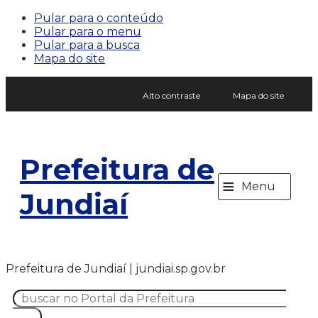
Pular para o conteúdo
Pular para o menu
Pular para a busca
Mapa do site
Alto contraste
Mapa do site
Prefeitura de
≡
Menu
Jundiaí
Prefeitura de Jundiaí | jundiai.sp.gov.br