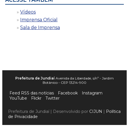
Vídeos
Imprensa Oficial
Sala de Imprensa
Prefeitura de Jundiaí
Avenida da Liberdade, s/nº - Jardim
Botânico - CEP 13214-900
Feed RSS das notícias
Facebook
Instagram
YouTube
Flickr
Twitter
Prefeitura de Jundiaí | Desenvolvido por
CIJUN
|
Política
de Privacidade