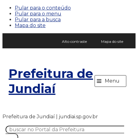
Pular para o conteúdo
Pular para o menu
Pular para a busca
Mapa do site
Alto contraste
Mapa do site
Prefeitura de
≡
Menu
Jundiaí
Prefeitura de Jundiaí | jundiai.sp.gov.br