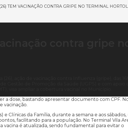
 (26) TEM VACINAÇÃO CONTRA GRIPE NO TERMINAL HORTO
vacinação contra gripe n
 (26), ação de vacinação contra Influenza (gripe), das 16
de de Gestão de Promoção da Saúde (UGPS) e com apoio 
, visa ampliar a cobertura vacinal no Município.
eber a dose, bastando apresentar documento com CPF. N
de vacinação.
 e Clínicas da Família, durante a semana e aos sábados,
ntos, facilitando para a população. No Terminal Vila Ar
 vacina é atualizada, sendo fundamental para evitar o