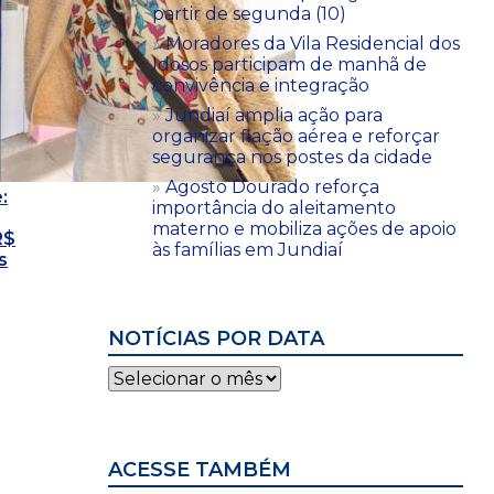
partir de segunda (10)
Moradores da Vila Residencial dos
Idosos participam de manhã de
convivência e integração
Jundiaí amplia ação para
organizar fiação aérea e reforçar
segurança nos postes da cidade
Agosto Dourado reforça
:
importância do aleitamento
materno e mobiliza ações de apoio
R$
às famílias em Jundiaí
s
NOTÍCIAS POR DATA
Notícias
por
data
ACESSE TAMBÉM