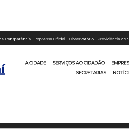
 da Transparência
Imprensa Oficial
Observatório
Previdência do 
A CIDADE
SERVIÇOS AO CIDADÃO
EMPRE
í
SECRETARIAS
NOTÍC