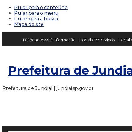
Pular para o conteúdo
Pular para o menu
Pular para a busca
Mapa do site
Lei de Acesso à Informação
Portal de Serviços
Portal
Prefeitura de Jundia
Prefeitura de Jundiaí | jundiai.sp.gov.br