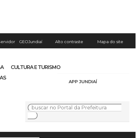
Servidor
GEOJundiaí
Alto contraste
Mapa do site
SA
CULTURA E TURISMO
IAS
APP JUNDIAÍ