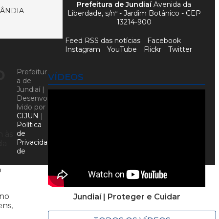
Prefeitura de Jundiaí
Avenida da
LÂNDIA
Liberdade, s/nº - Jardim Botânico - CEP
13214-900
Feed RSS das notícias
Facebook
Instagram
YouTube
Flickr
Twitter
o
Prefeitur
VÍDEOS
a de
Jundiaí |
Desenvo
lvido por
CIJUN
|
Política
de
h às
Privacida
da
de
o
 no
Jundiaí | Proteger e Cuidar
ens,