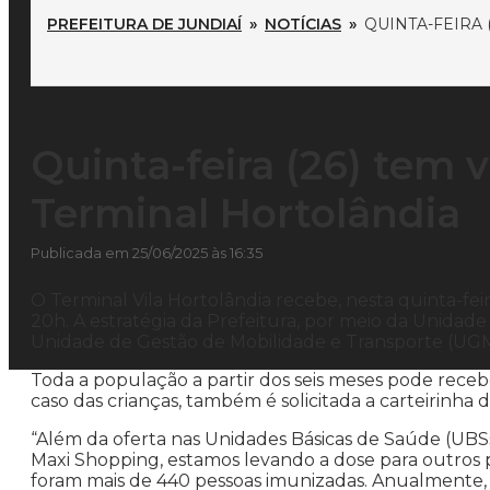
PREFEITURA DE JUNDIAÍ
»
NOTÍCIAS
»
QUINTA-FEIRA
Quinta-feira (26) tem 
Terminal Hortolândia
Publicada em 25/06/2025 às 16:35
O Terminal Vila Hortolândia recebe, nesta quinta-feira
20h. A estratégia da Prefeitura, por meio da Unida
Unidade de Gestão de Mobilidade e Transporte (UGMT)
Toda a população a partir dos seis meses pode rec
caso das crianças, também é solicitada a carteirinha 
“Além da oferta nas Unidades Básicas de Saúde (UBSs)
Maxi Shopping, estamos levando a dose para outros po
foram mais de 440 pessoas imunizadas. Anualmente, a