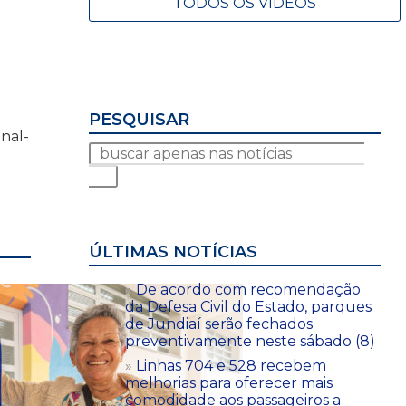
TODOS OS VÍDEOS
PESQUISAR
inal-
ÚLTIMAS NOTÍCIAS
De acordo com recomendação
da Defesa Civil do Estado, parques
de Jundiaí serão fechados
preventivamente neste sábado (8)
Linhas 704 e 528 recebem
melhorias para oferecer mais
comodidade aos passageiros a