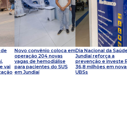
 de
Novo convênio coloca em
Dia Nacional da Saúde
operação 204 novas
Jundiaí reforça a
í,
vagas de hemodiálise
prevenção e investe 
e vai
para pacientes do SUS
36,8 milhões em nova
ização
em Jundiaí
UBSs