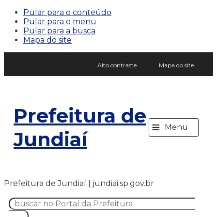
Pular para o conteúdo
Pular para o menu
Pular para a busca
Mapa do site
Alto contraste
Mapa do site
Prefeitura de
≡
Menu
Jundiaí
Prefeitura de Jundiaí | jundiai.sp.gov.br