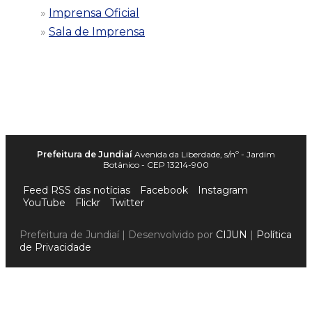
Imprensa Oficial
Sala de Imprensa
Prefeitura de Jundiaí
Avenida da Liberdade, s/nº - Jardim
Botânico - CEP 13214-900
Feed RSS das notícias
Facebook
Instagram
YouTube
Flickr
Twitter
Prefeitura de Jundiaí | Desenvolvido por
CIJUN
|
Política
de Privacidade