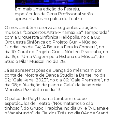
Em mais uma edição do Festeju,
espetáculos da Cena Profissional serão
apresentados no palco do Teatro
O mês também reserva as seguintes atrações
musicais: “Concertos Astra-Finamax 25° Temporada”
com a Orquestra Sinfônica Heliópolis, no dia 03;
Orquestra Sinfônica do Projeto Guri – Núcleo
Jundiaí, no dia 04; “A Bela e a Fera In Concert”, no
dia 10; Coral do Projeto Guri – Núcleo Piracicaba, no
dia 15; e “Uma Viagem pela História da Música”, do
Studio Pilar Musical, no dia 28.
Já as apresentações de Dança do mês ficam por
conta de: Mostra de Dança Studio la Danse, no dia
02; “Gala Kahal 2023”, no dia 06; “Gala Premiere”, no
dia 08; e “Audição de piano e Gala” da Academia
Monalisa Pizzolato no dia 13.
O palco do Polytheama também recebe
espetáculos de Teatro (“Nós matamos o cão
tinhoso!”, do Grupo Trapiche, no dia 07; e “A Dama e
o Vagabundo”, da Cia. dos Três, no dia 04); de Stand