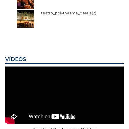
teatro_polytheama_gerais (2)
VÍDEOS