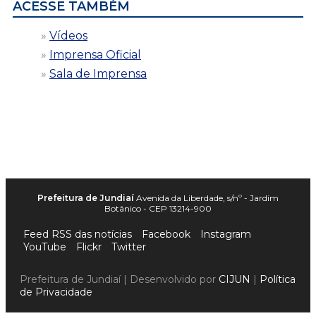
ACESSE TAMBÉM
Vídeos
Imprensa Oficial
Sala de Imprensa
Prefeitura de Jundiaí
Avenida da Liberdade, s/nº - Jardim
Botânico - CEP 13214-900
Feed RSS das notícias
Facebook
Instagram
YouTube
Flickr
Twitter
Prefeitura de Jundiaí | Desenvolvido por
CIJUN
|
Política
de Privacidade