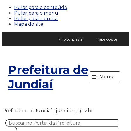
Pular para o conteúdo
Pular para o menu
Pular para a busca
Mapa do site
Alto contraste
Mapa do site
Prefeitura de
≡
Menu
Jundiaí
Prefeitura de Jundiaí | jundiai.sp.gov.br