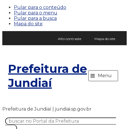
Pular para o conteúdo
Pular para o menu
Pular para a busca
Mapa do site
Alto contraste
Mapa do site
Prefeitura de
≡
Menu
Jundiaí
Prefeitura de Jundiaí | jundiai.sp.gov.br