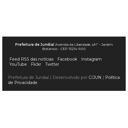
Prefeitura de Jundiaí
Avenida da Liberdade, s/nº - Jardim
Botânico - CEP 13214-900
Feed RSS das notícias
Facebook
Instagram
YouTube
Flickr
Twitter
Prefeitura de Jundiaí | Desenvolvido por
CIJUN
|
Política
de Privacidade