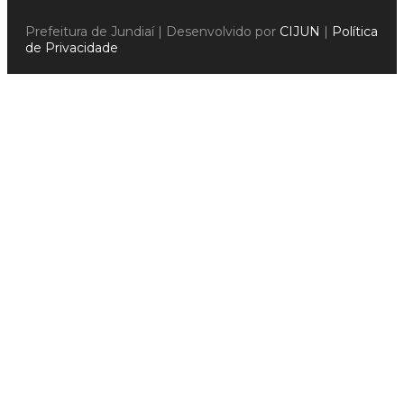
Prefeitura de Jundiaí | Desenvolvido por
CIJUN
|
Política
de Privacidade