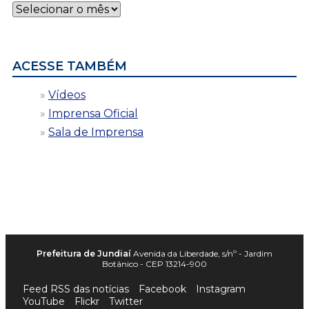
Notícias
por
data
ACESSE TAMBÉM
Vídeos
Imprensa Oficial
Sala de Imprensa
Prefeitura de Jundiaí
Avenida da Liberdade, s/nº - Jardim
Botânico - CEP 13214-900
Feed RSS das notícias
Facebook
Instagram
YouTube
Flickr
Twitter