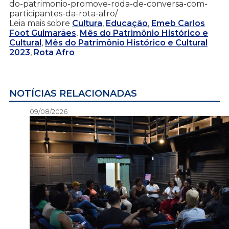
do-patrimonio-promove-roda-de-conversa-com-
participantes-da-rota-afro/
Leia mais sobre
Cultura
,
Educação
,
Emeb Carlos
Foot Guimarães
,
Mês do Patrimônio Histórico e
Cultural
,
Mês do Patrimônio Histórico e Cultural
2023
,
Rota Afro
NOTÍCIAS RELACIONADAS
09/08/2026