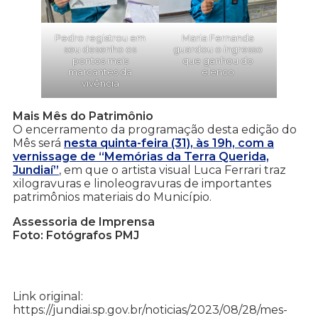
Pedro registrou em
Maria Fernanda
seu desenho os
guardou o ingresso
pontos mais
que ganhou do
marcantes da
elenco
vivência
Mais Mês do Patrimônio
O encerramento da programação desta edição do
Mês será
nesta quinta-feira (31), às 19h, com a
vernissage de “Memórias da Terra Querida,
Jundiaí”
, em que o artista visual Luca Ferrari traz
xilogravuras e linoleogravuras de importantes
patrimônios materiais do Município.
Assessoria de Imprensa
Foto: Fotógrafos PMJ
Link original:
https://jundiai.sp.gov.br/noticias/2023/08/28/mes-