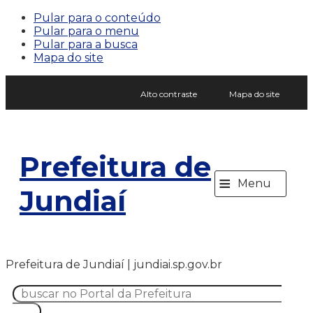
Pular para o conteúdo
Pular para o menu
Pular para a busca
Mapa do site
Alto contraste
Mapa do site
Prefeitura de
≡
Menu
Jundiaí
Prefeitura de Jundiaí | jundiai.sp.gov.br