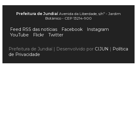
Prefeitura de Jundiaí
Avenida da Liberdade, s/nº - Jardim
Botânico - CEP 13214-900
Feed RSS das notícias
Facebook
Instagram
YouTube
Flickr
Twitter
Prefeitura de Jundiaí | Desenvolvido por
CIJUN
|
Política
de Privacidade