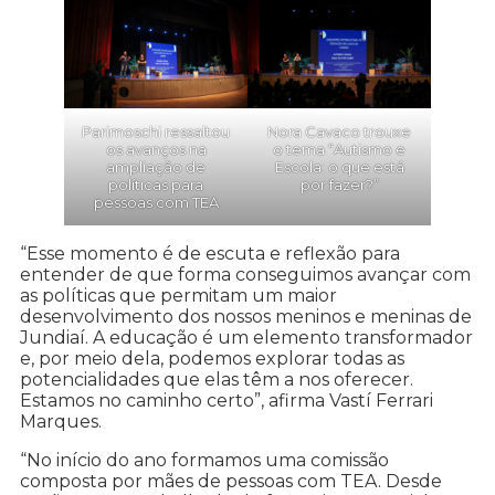
Parimoschi ressaltou
Nora Cavaco trouxe
os avanços na
o tema “Autismo e
ampliação de
Escola: o que está
políticas para
por fazer?”
pessoas com TEA
“Esse momento é de escuta e reflexão para
entender de que forma conseguimos avançar com
as políticas que permitam um maior
desenvolvimento dos nossos meninos e meninas de
Jundiaí. A educação é um elemento transformador
e, por meio dela, podemos explorar todas as
potencialidades que elas têm a nos oferecer.
Estamos no caminho certo”, afirma Vastí Ferrari
Marques.
“No início do ano formamos uma comissão
composta por mães de pessoas com TEA. Desde