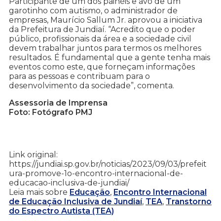
Participante de um dos painéis e avô de um
garotinho com autismo, o administrador de
empresas, Maurício Sallum Jr. aprovou a iniciativa
da Prefeitura de Jundiaí. “Acredito que o poder
público, profissionais da área e a sociedade civil
devem trabalhar juntos para termos os melhores
resultados. É fundamental que a gente tenha mais
eventos como este, que forneçam informações
para as pessoas e contribuam para o
desenvolvimento da sociedade”, comenta.
Assessoria de Imprensa
Foto: Fotógrafo PMJ
Link original:
https://jundiai.sp.gov.br/noticias/2023/09/03/prefeit
ura-promove-1o-encontro-internacional-de-
educacao-inclusiva-de-jundiai/
Leia mais sobre
Educação
,
Encontro Internacional
de Educação Inclusiva de Jundiaí
,
TEA
,
Transtorno
do Espectro Autista (TEA)