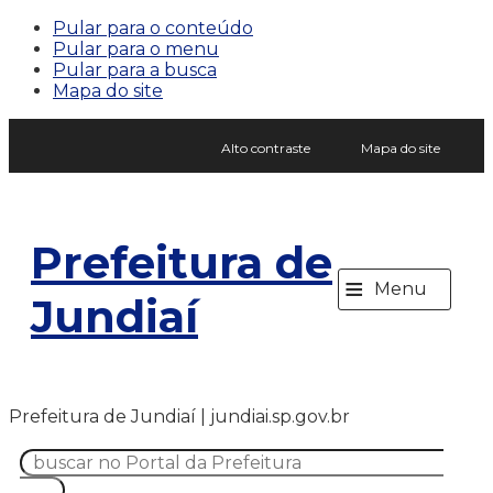
Pular para o conteúdo
Pular para o menu
Pular para a busca
Mapa do site
Alto contraste
Mapa do site
Prefeitura de
≡
Menu
Jundiaí
Prefeitura de Jundiaí | jundiai.sp.gov.br