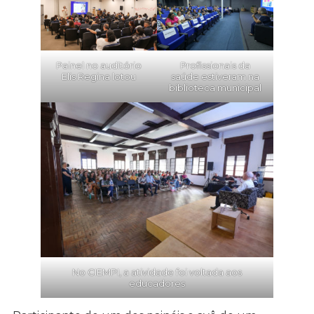
Painel no auditório
Profissionais da
Elis Regina lotou
saúde estiveram na
biblioteca municipal
No CIEMPI, a atividade foi voltada aos
educadores