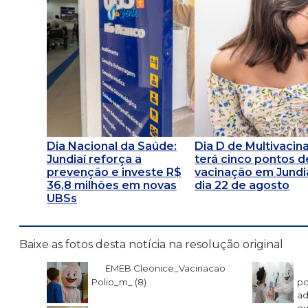
Dia Nacional da Saúde:
Dia D de Multivacin
Jundiaí reforça a
terá cinco pontos d
prevenção e investe R$
vacinação em Jundi
36,8 milhões em novas
dia 22 de agosto
UBSs
Baixe as fotos desta notícia na resolução original
EMEB Cleonice_Vacinacao
Polio_m_ (8)
po
ad