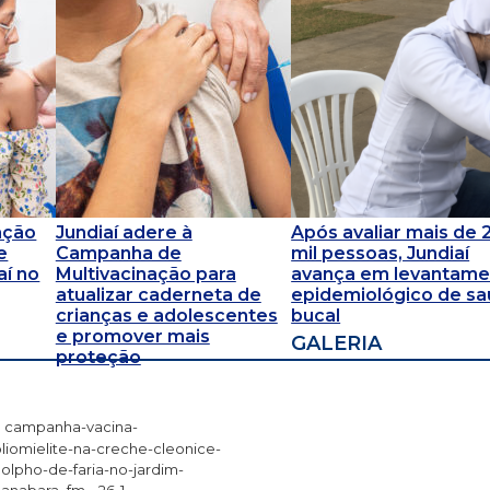
ação
Jundiaí adere à
Após avaliar mais de 
e
Campanha de
mil pessoas, Jundiaí
aí no
Multivacinação para
avança em levantame
atualizar caderneta de
epidemiológico de s
crianças e adolescentes
bucal
e promover mais
GALERIA
proteção
campanha-vacina-
liomielite-na-creche-cleonice-
olpho-de-faria-no-jardim-