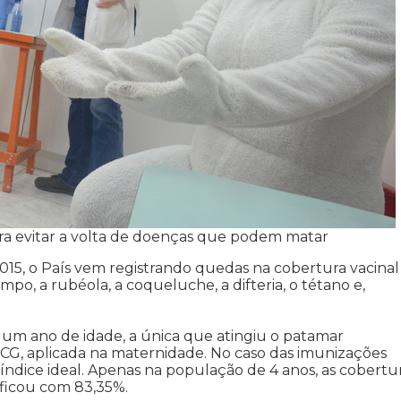
ra evitar a volta de doenças que podem matar
15, o País vem registrando quedas na cobertura vacinal
o, a rubéola, a coqueluche, a difteria, o tétano e,
 um ano de idade, a única que atingiu o patamar
 BCG, aplicada na maternidade. No caso das imunizações
ndice ideal. Apenas na população de 4 anos, as cobertu
 ficou com 83,35%.