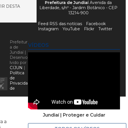
Prefeitura de Jundiaí
Avenida da
TIR DESTA
Liberdade, s/nº - Jardim Botânico - CEP
13214-900
Feed RSS das notícias
Facebook
Instagram
YouTube
Flickr
Twitter
Prefeitur
VÍDEOS
a de
Jundiaí |
Desenvo
lvido por
CIJUN
|
Política
de
Privacida
de
Jundiaí | Proteger e Cuidar
a a
s