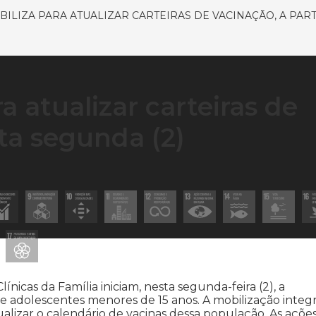
BILIZA PARA ATUALIZAR CARTEIRAS DE VACINAÇÃO, A PAR
a atualizar carteiras de
sta segunda (2)
nicas da Família iniciam, nesta segunda-feira (2), a
s e adolescentes menores de 15 anos. A mobilização integr
lizar o calendário de vacinas dessa população. As açõe