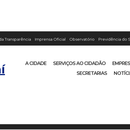
 da Transparência
Imprensa Oficial
Observatório
Previdência do 
A CIDADE
SERVIÇOS AO CIDADÃO
EMPRE
í
SECRETARIAS
NOTÍC