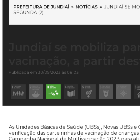
PREFEITURA DE JUNDIAÍ
»
NOTÍCIAS
»
JUNDIAÍ SE MO
SEGUNDA (2)
Jundiaí se mobiliza par
vacinação, a partir de
Publicada em 30/09/2023 às 08:03
As Unidades Básicas de Saúde (UBSs), Novas UBSs e Clí
verificação das carteirinhas de vacinação de criança
Campanha Nacional de Multivacinação 2023 para atua