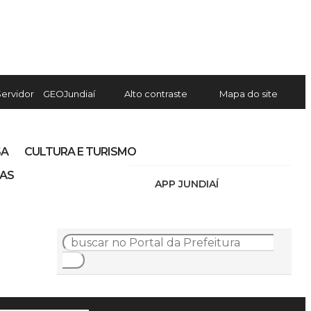
Servidor
GEOJundiaí
Alto contraste
Mapa do site
SA
CULTURA E TURISMO
IAS
APP JUNDIAÍ