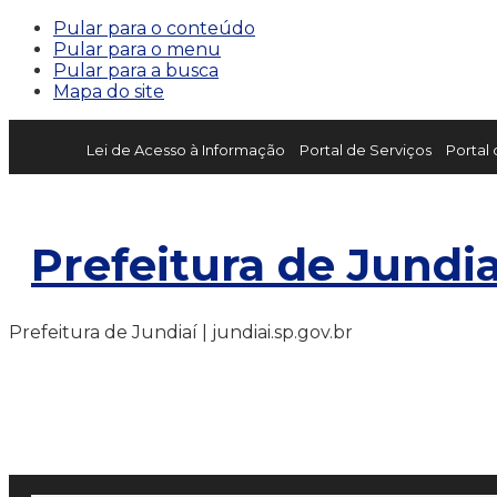
Pular para o conteúdo
Pular para o menu
Pular para a busca
Mapa do site
Lei de Acesso à Informação
Portal de Serviços
Portal
Prefeitura de Jundia
Prefeitura de Jundiaí | jundiai.sp.gov.br