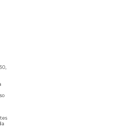
30,
a
so
tes
da