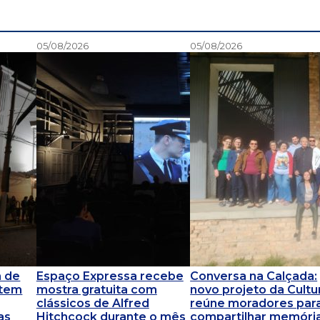
05/08/2026
05/08/2026
m de
Espaço Expressa recebe
Conversa na Calçada:
 tem
mostra gratuita com
novo projeto da Cultu
clássicos de Alfred
reúne moradores par
as
Hitchcock durante o mês
compartilhar memóri