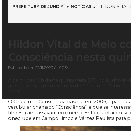
PREFEITURA DE JUNDIAÍ
»
NOTÍCIAS
»
HILDON VITAL
Hildon Vital de Melo 
Consciência nesta quin
Publicada em 22/11/2023 às 07:54
A partir das 18h desta quinta-feira (23), no auditório
acontece mais um encontro do Cineclube Consciência
Melo.
O Cineclube Consciência nasceu em 2006, a partir da
vestibular chamado “Consciência”, e que se interes
filmes que passavam no cinema. Então, juntaram-s
cineclube em Campo Limpo e Várzea Paulista para pa