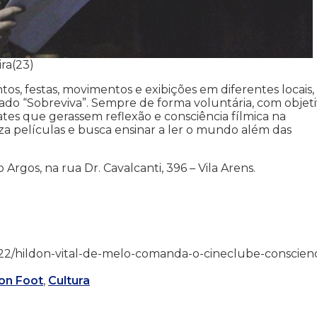
ira(23)
, festas, movimentos e exibições em diferentes locais,
do “Sobreviva”. Sempre de forma voluntária, com objet
bates que gerassem reflexão e consciência fílmica na
za películas e busca ensinar a ler o mundo além das
Argos, na rua Dr. Cavalcanti, 396 – Vila Arens.
3/11/22/hildon-vital-de-melo-comanda-o-cineclube-conscienc
son Foot
,
Cultura