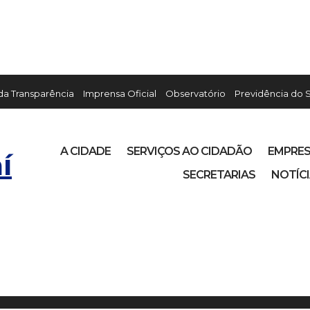
 da Transparência
Imprensa Oficial
Observatório
Previdência do 
A CIDADE
SERVIÇOS AO CIDADÃO
EMPRE
í
SECRETARIAS
NOTÍC