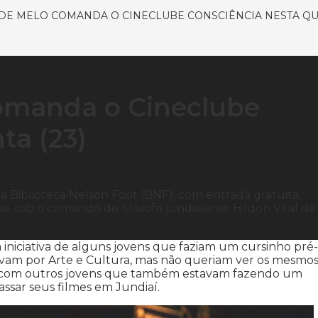
 DE MELO COMANDA O CINECLUBE CONSCIÊNCIA NESTA QUI
comanda o Cineclube
ta (23)
 da Biblioteca Nelson Foot (BNF), com entrada gratuita,
, sob o comando do filósofo jundiaiense Hildon Vital de
 iniciativa de alguns jovens que faziam um cursinho pré-
savam por Arte e Cultura, mas não queriam ver os mesmo
e com outros jovens que também estavam fazendo um
ssar seus filmes em Jundiaí.