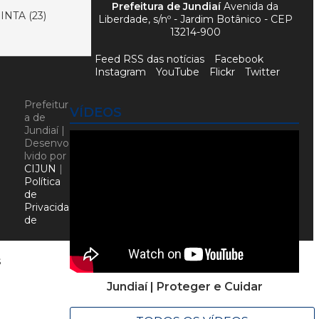
Prefeitura de Jundiaí
Avenida da
NTA (23)
Liberdade, s/nº - Jardim Botânico - CEP
13214-900
Feed RSS das notícias
Facebook
Instagram
YouTube
Flickr
Twitter
Prefeitur
VÍDEOS
a de
Jundiaí |
Desenvo
lvido por
CIJUN
|
Política
de
Privacida
de
s
Jundiaí | Proteger e Cuidar