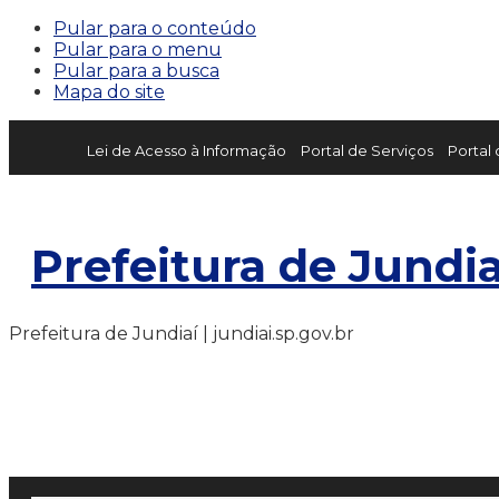
Pular para o conteúdo
Pular para o menu
Pular para a busca
Mapa do site
Lei de Acesso à Informação
Portal de Serviços
Portal
Prefeitura de Jundia
Prefeitura de Jundiaí | jundiai.sp.gov.br