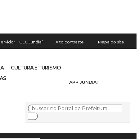
Servidor
GEOJundiaí
Alto contraste
Mapa do site
SA
CULTURA E TURISMO
IAS
APP JUNDIAÍ