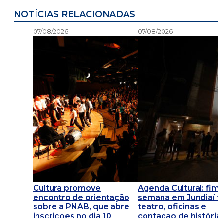
NOTÍCIAS RELACIONADAS
07/08/2026
07/08/2026
Cultura promove
Agenda Cultural: fi
encontro de orientação
semana em Jundiaí
sobre a PNAB, que abre
teatro, oficinas e
inscrições no dia 10
contação de históri