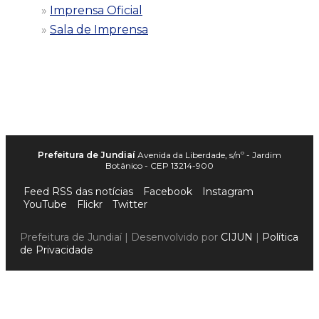
Imprensa Oficial
Sala de Imprensa
Prefeitura de Jundiaí
Avenida da Liberdade, s/nº - Jardim
Botânico - CEP 13214-900
Feed RSS das notícias
Facebook
Instagram
YouTube
Flickr
Twitter
Prefeitura de Jundiaí | Desenvolvido por
CIJUN
|
Política
de Privacidade