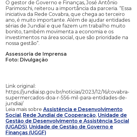
O gestor de Governo e Finanças, José Antônio
Parimoschi, reiterou a importância da parceria. “Essa
iniciativa da Rede Covabra, que chega ao terceiro
ano, é muito importante. Além de ajudar entidades
sérias de Jundiaí e que fazem um trabalho muito
bonito, também movimenta a economia e os
investimentos na área social, que são prioridade na
nossa gestão”.
Assessoria de Imprensa
Foto: Divulgação
Link original:
https://jundiai.sp.gov.br/noticias/2023/12/16/covabra-
supermercados-doa-r-556-mil-para-entidades-de-
jundiai/
Leia mais sobre
Assistência e Desenvolvimento
Social
,
Rede Jundiaí de Cooperação
,
Unidade de
Gestão de Desenvolvimento e Assistência Social
(UGADS)
,
Unidade de Gestão de Governo e
Finanças (UGGF)