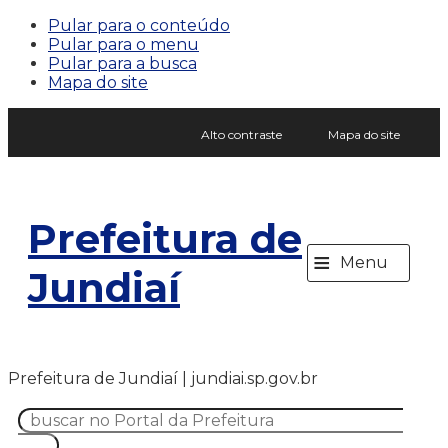
Pular para o conteúdo
Pular para o menu
Pular para a busca
Mapa do site
Alto contraste
Mapa do site
Prefeitura de
≡
Menu
Jundiaí
Prefeitura de Jundiaí | jundiai.sp.gov.br