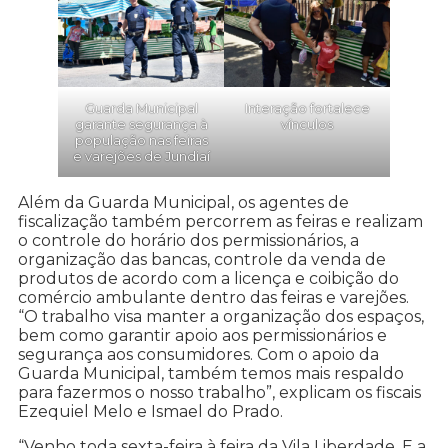
Guarda Municipal
Interação fortalece
garante segurança à
vínculos
população nas feiras
e varejões de Jundiaí
Além da Guarda Municipal, os agentes de
fiscalização também percorrem as feiras e realizam
o controle do horário dos permissionários, a
organização das bancas, controle da venda de
produtos de acordo com a licença e coibição do
comércio ambulante dentro das feiras e varejões.
“O trabalho visa manter a organização dos espaços,
bem como garantir apoio aos permissionários e
segurança aos consumidores. Com o apoio da
Guarda Municipal, também temos mais respaldo
para fazermos o nosso trabalho”, explicam os fiscais
Ezequiel Melo e Ismael do Prado.
“Venho toda sexta-feira à feira da Vila Liberdade. E a