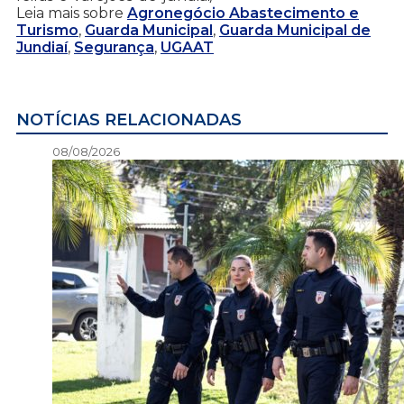
Leia mais sobre
Agronegócio Abastecimento e
Turismo
,
Guarda Municipal
,
Guarda Municipal de
Jundiaí
,
Segurança
,
UGAAT
NOTÍCIAS RELACIONADAS
08/08/2026