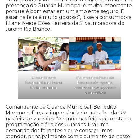
presença da Guarda Municipal é muito importante,
porque é bom estar em um ambiente seguro. E
estar na feira é muito gostoso”, disse a consumidora
Eliane Neide Góes Ferreira da Silva, moradora do
Jardim Rio Branco.
Dona Eliane
Permissionários da
frequenta as feiras
barraca do queijo,
toda semana
Ana e Jorge apoiam
a iniciativa
Comandante da Guarda Municipal, Benedito
Moreno reforça a importância do trabalho da GM
nas feiras e varejões: “A ronda nas feiras já consta na
programação diária dos Guardas. Era uma
demanda dos feirantes e que conseguimos
atender, principalmente com o aumento do nosso