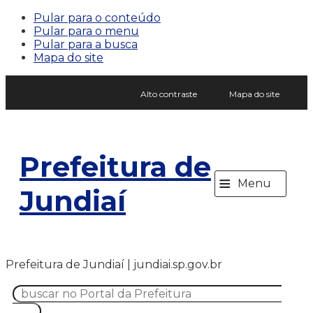
Pular para o conteúdo
Pular para o menu
Pular para a busca
Mapa do site
Alto contraste
Mapa do site
Prefeitura de
≡
Menu
Jundiaí
Prefeitura de Jundiaí | jundiai.sp.gov.br