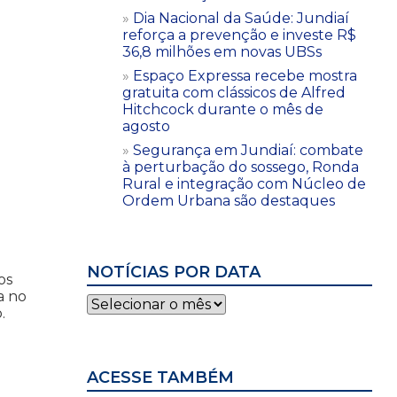
Dia Nacional da Saúde: Jundiaí
reforça a prevenção e investe R$
36,8 milhões em novas UBSs
Espaço Expressa recebe mostra
gratuita com clássicos de Alfred
Hitchcock durante o mês de
agosto
Segurança em Jundiaí: combate
à perturbação do sossego, Ronda
Rural e integração com Núcleo de
Ordem Urbana são destaques
NOTÍCIAS POR DATA
os
a no
Notícias
.
por
data
ACESSE TAMBÉM