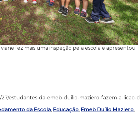
Silviane fez mais uma inspeção pela escola e apresentou
4/02/27/estudantes-da-emeb-duilio-maziero-fazem-a-licao-
damento da Escola
,
Educação
,
Emeb Duílio Maziero
,