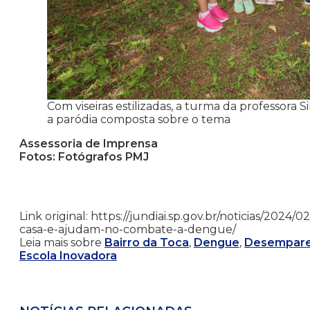
Com viseiras estilizadas, a turma da professora 
a paródia composta sobre o tema
Assessoria de Imprensa
Fotos: Fotógrafos PMJ
Link original: https://jundiai.sp.gov.br/noticias/202
casa-e-ajudam-no-combate-a-dengue/
Leia mais sobre
Bairro da Toca
,
Dengue
,
Desempare
Escola Inovadora