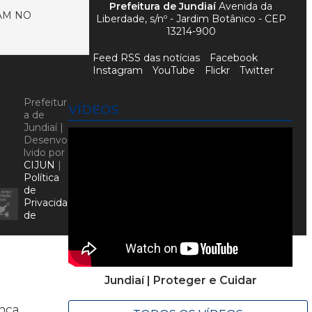
Prefeitura de Jundiaí
Avenida da
AM NO
Liberdade, s/nº - Jardim Botânico - CEP
13214-900
Feed RSS das notícias
Facebook
Instagram
YouTube
Flickr
Twitter
Prefeitur
VÍDEOS
a de
Jundiaí |
Desenvo
lvido por
CIJUN
|
Política
de
Privacida
de
Jundiaí | Proteger e Cuidar
ença