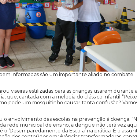
as bem informadas são um importante aliado no combate
ou viseiras estilizadas para as crianças usarem durante 
, que, cantada com a melodia do clássico infantil “Peixe
Como pode um mosquitinho causar tanta confusão? Vamo
ou o envolvimento das escolas na prevenção à doença. “
a rede municipal de ensino, a dengue não terá vez aqu
é o ‘Desemparedamento da Escola’ na prática. É o assun
cação dos conteúdos em vivências transformadoras, capa