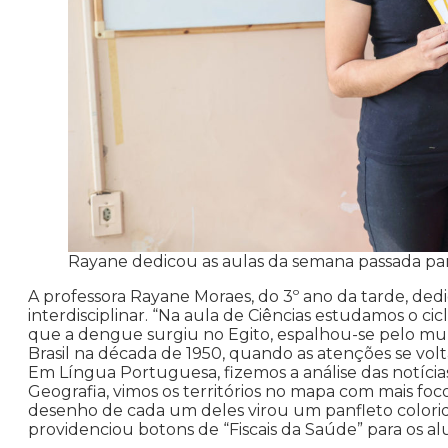
Rayane dedicou as aulas da semana passada para
A professora Rayane Moraes, do 3º ano da tarde, de
interdisciplinar. “Na aula de Ciências estudamos o ci
que a dengue surgiu no Egito, espalhou-se pelo mu
Brasil na década de 1950, quando as atenções se vo
Em Língua Portuguesa, fizemos a análise das notícias
Geografia, vimos os territórios no mapa com mais focos
desenho de cada um deles virou um panfleto colorido
providenciou botons de “Fiscais da Saúde” para os 