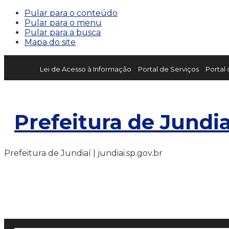
Pular para o conteúdo
Pular para o menu
Pular para a busca
Mapa do site
Lei de Acesso à Informação
Portal de Serviços
Portal
Prefeitura de Jundia
Prefeitura de Jundiaí | jundiai.sp.gov.br