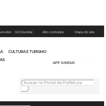
Servidor
GEOJundiaí
Alto contraste
Mapa do site
SA
CULTURA E TURISMO
IAS
APP JUNDIAÍ