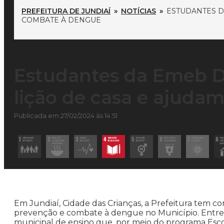
PREFEITURA DE JUNDIAÍ
»
NOTÍCIAS
»
ESTUDANTES D
COMBATE À DENGUE
Estudantes da Emeb Du
lição de casa e ajud
Publicada em 27/02/2024 às 14:51
Em Jundiaí, Cidade das Crianças, a Prefeitura tem c
prevenção e combate à dengue no Município. Entre e
municipal de ensino que, por meio do programa Esco