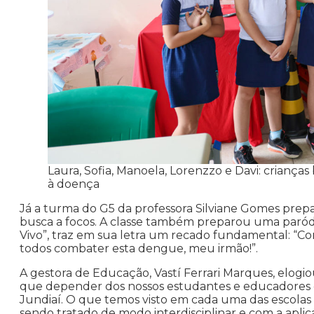
Laura, Sofia, Manoela, Lorenzzo e Davi: crianç
à doença
Já a turma do G5 da professora Silviane Gomes prepar
busca a focos. A classe também preparou uma paródia
Vivo”, traz em sua letra um recado fundamental: “
todos combater esta dengue, meu irmão!”.
A gestora de Educação, Vastí Ferrari Marques, elogi
que depender dos nossos estudantes e educadores d
Jundiaí. O que temos visto em cada uma das escolas 
sendo tratado de modo interdisciplinar e com a apli