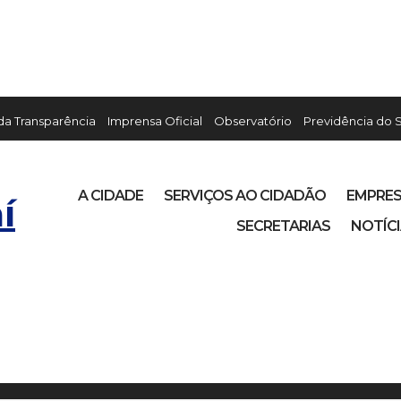
 da Transparência
Imprensa Oficial
Observatório
Previdência do 
A CIDADE
SERVIÇOS AO CIDADÃO
EMPRE
í
SECRETARIAS
NOTÍC