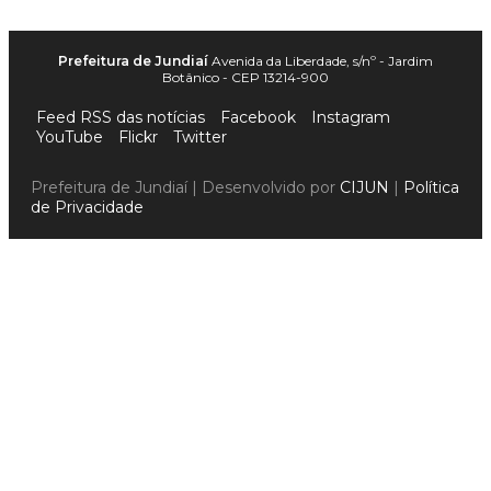
Prefeitura de Jundiaí
Avenida da Liberdade, s/nº - Jardim
Botânico - CEP 13214-900
Feed RSS das notícias
Facebook
Instagram
YouTube
Flickr
Twitter
Prefeitura de Jundiaí | Desenvolvido por
CIJUN
|
Política
de Privacidade