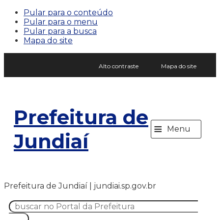
Pular para o conteúdo
Pular para o menu
Pular para a busca
Mapa do site
Alto contraste
Mapa do site
Prefeitura de
≡
Menu
Jundiaí
Prefeitura de Jundiaí | jundiai.sp.gov.br