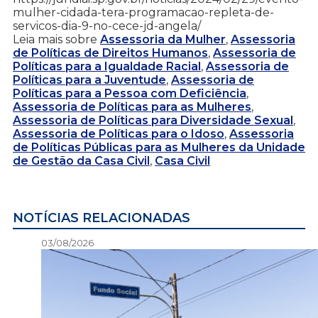
mulher-cidada-tera-programacao-repleta-de-
servicos-dia-9-no-cece-jd-angela/
Leia mais sobre
Assessoria da Mulher
,
Assessoria
de Políticas de Direitos Humanos
,
Assessoria de
Políticas para a Igualdade Racial
,
Assessoria de
Políticas para a Juventude
,
Assessoria de
Políticas para a Pessoa com Deficiência
,
Assessoria de Políticas para as Mulheres
,
Assessoria de Políticas para Diversidade Sexual
,
Assessoria de Políticas para o Idoso
,
Assessoria
de Políticas Públicas para as Mulheres da Unidade
de Gestão da Casa Civil
,
Casa Civil
NOTÍCIAS RELACIONADAS
03/08/2026