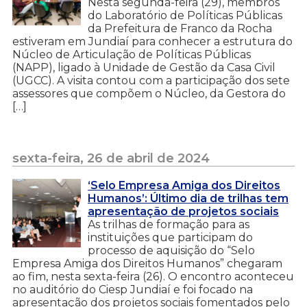
Nesta segunda-feira (29), membros
do Laboratório de Políticas Públicas
da Prefeitura de Franco da Rocha
estiveram em Jundiaí para conhecer a estrutura do
Núcleo de Articulação de Políticas Públicas
(NAPP), ligado à Unidade de Gestão da Casa Civil
(UGCC). A visita contou com a participação dos sete
assessores que compõem o Núcleo, da Gestora do
[…]
sexta-feira, 26 de abril de 2024
‘Selo Empresa Amiga dos Direitos
Humanos’: Último dia de trilhas tem
apresentação de projetos sociais
As trilhas de formação para as
instituições que participam do
processo de aquisição do “Selo
Empresa Amiga dos Direitos Humanos” chegaram
ao fim, nesta sexta-feira (26). O encontro aconteceu
no auditório do Ciesp Jundiaí e foi focado na
apresentação dos projetos sociais fomentados pelo