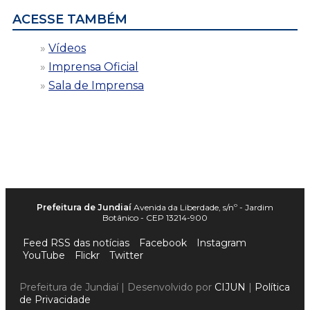
ACESSE TAMBÉM
Vídeos
Imprensa Oficial
Sala de Imprensa
Prefeitura de Jundiaí
Avenida da Liberdade, s/nº - Jardim
Botânico - CEP 13214-900
Feed RSS das notícias
Facebook
Instagram
YouTube
Flickr
Twitter
Prefeitura de Jundiaí | Desenvolvido por
CIJUN
|
Política
de Privacidade