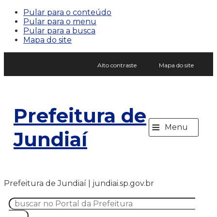
Pular para o conteúdo
Pular para o menu
Pular para a busca
Mapa do site
Alto contraste
Mapa do site
Prefeitura de
≡
Menu
Jundiaí
Prefeitura de Jundiaí | jundiai.sp.gov.br