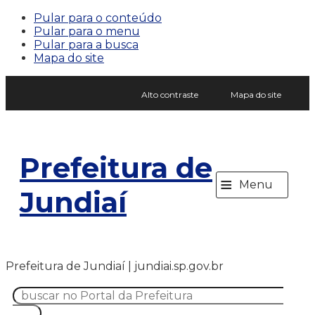
Pular para o conteúdo
Pular para o menu
Pular para a busca
Mapa do site
Alto contraste
Mapa do site
Prefeitura de
≡
Menu
Jundiaí
Prefeitura de Jundiaí | jundiai.sp.gov.br