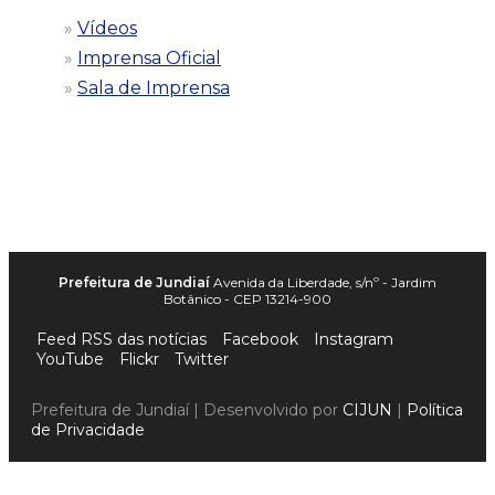
Vídeos
Imprensa Oficial
Sala de Imprensa
Prefeitura de Jundiaí
Avenida da Liberdade, s/nº - Jardim
Botânico - CEP 13214-900
Feed RSS das notícias
Facebook
Instagram
YouTube
Flickr
Twitter
Prefeitura de Jundiaí | Desenvolvido por
CIJUN
|
Política
de Privacidade