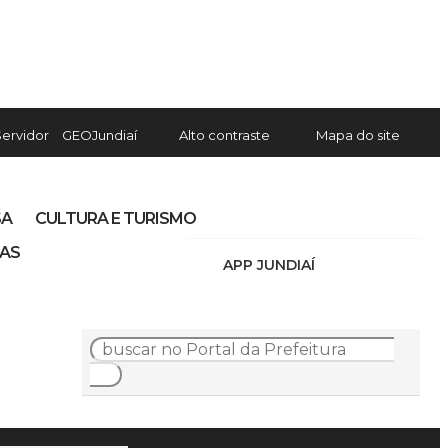
Servidor
GEOJundiaí
Alto contraste
Mapa do site
SA
CULTURA E TURISMO
IAS
APP JUNDIAÍ