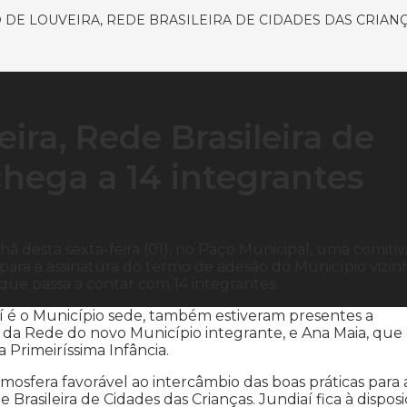
 DE LOUVEIRA, REDE BRASILEIRA DE CIDADES DAS CRIANÇ
ra, Rede Brasileira de
hega a 14 integrantes
 desta sexta-feira (01), no Paço Municipal, uma comitiv
, para a assinatura do termo de adesão do Município vizin
 que passa a contar com 14 integrantes.
aí é o Município sede, também estiveram presentes a
l da Rede do novo Município integrante, e Ana Maia, que 
 Primeiríssima Infância.
osfera favorável ao intercâmbio das boas práticas para 
Brasileira de Cidades das Crianças. Jundiaí fica à dispos