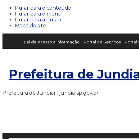
Pular para o conteúdo
Pular para o menu
Pular para a busca
Mapa do site
Lei de Acesso à Informação
Portal de Serviços
Portal
Prefeitura de Jundia
Prefeitura de Jundiaí | jundiai.sp.gov.br