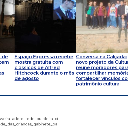
m de
Espaço Expressa recebe
Conversa na Calçada:
 tem
mostra gratuita com
novo projeto da Cultu
clássicos de Alfred
reúne moradores par
as
Hitchcock durante o mês
compartilhar memóri
de agosto
fortalecer vínculos c
patrimônio cultural
uveira_adere_rede_brasileira_ci
de_das_criancas_gabinete_pa