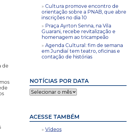
Cultura promove encontro de
orientação sobre a PNAB, que abre
inscrições no dia 10
Praça Ayrton Senna, na Vila
Guarani, recebe revitalização e
homenagem ao tricampeão
Agenda Cultural: fim de semana
em Jundiaí tem teatro, oficinas e
contação de histórias
a de
NOTÍCIAS POR DATA
amos
Rede
Notícias
os
por
data
ACESSE TAMBÉM
s
Vídeos