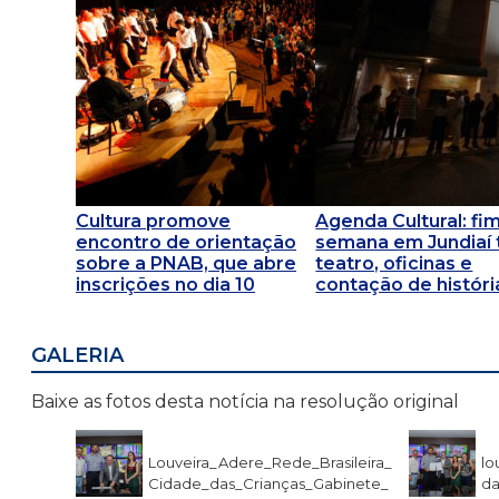
Cultura promove
Agenda Cultural: fi
encontro de orientação
semana em Jundiaí
sobre a PNAB, que abre
teatro, oficinas e
inscrições no dia 10
contação de históri
GALERIA
Baixe as fotos desta notícia na resolução original
Louveira_Adere_Rede_Brasileira_
lo
Cidade_das_Crianças_Gabinete_
da