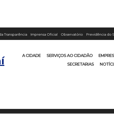
 da Transparência
Imprensa Oficial
Observatório
Previdência do 
A CIDADE
SERVIÇOS AO CIDADÃO
EMPRE
í
SECRETARIAS
NOTÍC