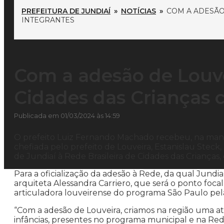
PREFEITURA DE JUNDIAÍ
»
NOTÍCIAS
»
COM A ADESÃO
INTEGRANTES
Com a adesão de Louvei
Cidades das Crianças c
Publicada em 01/03/2024 às 14:59
O prefeito Luiz Fernando Machado recebeu, na manhã
chefiada pelo prefeito de Louveira, Estanislau Steck
de Jundiaí à Rede Brasileira de Cidades das Crianças,
Para a oficialização da adesão à Rede, da qual Jundi
arquiteta Alessandra Carriero, que será o ponto foca
articuladora louveirense do programa São Paulo pela
“Com a adesão de Louveira, criamos na região uma atm
infâncias, presentes no programa municipal e na Rede 