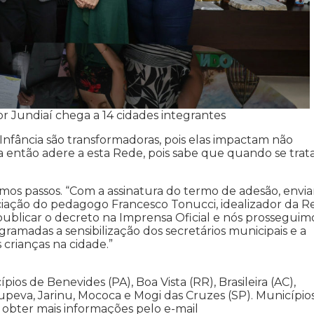
 Jundiaí chega a 14 cidades integrantes
a Infância são transformadoras, pois elas impactam não
a então adere a esta Rede, pois sabe que quando se trat
ximos passos. “Com a assinatura do termo de adesão, envi
ociação do pedagogo Francesco Tonucci, idealizador da 
publicar o decreto na Imprensa Oficial e nós prosseguim
amadas a sensibilização dos secretários municipais e a
 crianças na cidade.”
s de Benevides (PA), Boa Vista (RR), Brasileira (AC),
Itupeva, Jarinu, Mococa e Mogi das Cruzes (SP). Município
obter mais informações pelo e-mail