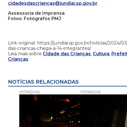
cidadesdascriancas@jundiai.sp.gov.br
.
Assessoria de Imprensa
Fotos: Fotógrafos PMJ
Link original: https://jundiai.sp.gov.br/noticias/2024
das-criancas-chega-a-14-integrantes/
Leia mais sobre
Cidade das Crianças
,
Cultura
,
Prefei
Crianças
NOTÍCIAS RELACIONADAS
07/08/2026
07/08/2026