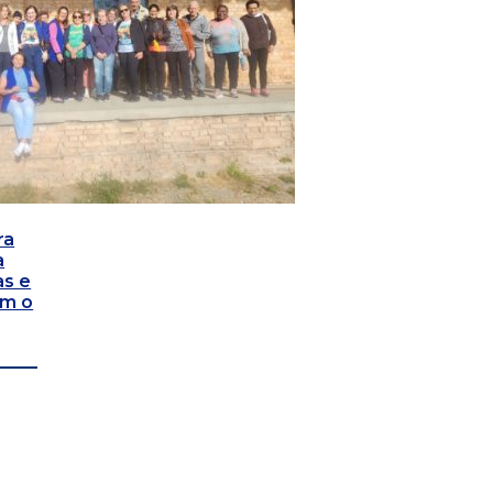
ra
a
as e
om o