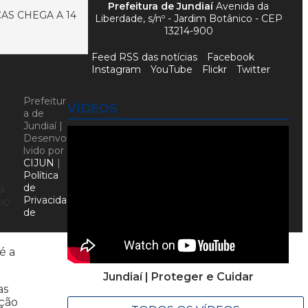
Prefeitura de Jundiaí
Avenida da
AS CHEGA A 14
Liberdade, s/nº - Jardim Botânico - CEP
13214-900
Feed RSS das notícias
Facebook
Instagram
YouTube
Flickr
Twitter
Prefeitur
VÍDEOS
a de
Jundiaí |
Desenvo
lvido por
CIJUN
|
Política
de
a
Privacida
ho
de
é a
Jundiaí | Proteger e Cuidar
as
ição