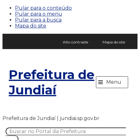
Pular para o conteúdo
Pular para o menu
Pular para a busca
Mapa do site
Alto contraste
Mapa do site
Prefeitura de
≡
Menu
Jundiaí
Prefeitura de Jundiaí | jundiai.sp.gov.br