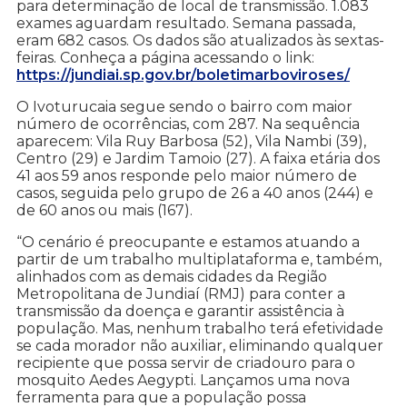
para determinação de local de transmissão. 1.083
exames aguardam resultado. Semana passada,
eram 682 casos. Os dados são atualizados às sextas-
feiras. Conheça a página acessando o link:
https://jundiai.sp.gov.br/boletimarboviroses/
O Ivoturucaia segue sendo o bairro com maior
número de ocorrências, com 287. Na sequência
aparecem: Vila Ruy Barbosa (52), Vila Nambi (39),
Centro (29) e Jardim Tamoio (27). A faixa etária dos
41 aos 59 anos responde pelo maior número de
casos, seguida pelo grupo de 26 a 40 anos (244) e
de 60 anos ou mais (167).
“O cenário é preocupante e estamos atuando a
partir de um trabalho multiplataforma e, também,
alinhados com as demais cidades da Região
Metropolitana de Jundiaí (RMJ) para conter a
transmissão da doença e garantir assistência à
população. Mas, nenhum trabalho terá efetividade
se cada morador não auxiliar, eliminando qualquer
recipiente que possa servir de criadouro para o
mosquito Aedes Aegypti. Lançamos uma nova
ferramenta para que a população possa