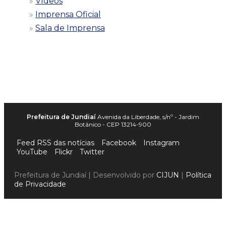
Vídeos
Imprensa Oficial
Sala de Imprensa
Prefeitura de Jundiaí
Avenida da Liberdade, s/nº - Jardim
Botânico - CEP 13214-900
Feed RSS das notícias
Facebook
Instagram
YouTube
Flickr
Twitter
Prefeitura de Jundiaí | Desenvolvido por
CIJUN
|
Política
de Privacidade