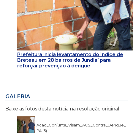
Prefeitura inicia levantamento do Índice de
Breteau em 28 bairros de Jundiaí para
reforçar prevenção à dengue
GALERIA
Baixe as fotos desta notícia na resolução original
Acao_Conjunta_Visam_ACS_Contra_Dengue_
PA (5)