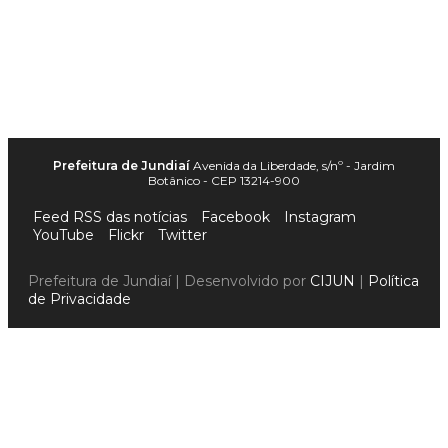
Prefeitura de Jundiaí
Avenida da Liberdade, s/nº - Jardim
Botânico - CEP 13214-900
Feed RSS das notícias
Facebook
Instagram
YouTube
Flickr
Twitter
Prefeitura de Jundiaí | Desenvolvido por
CIJUN
|
Política
de Privacidade