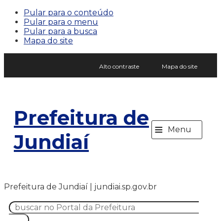
Pular para o conteúdo
Pular para o menu
Pular para a busca
Mapa do site
Alto contraste
Mapa do site
Prefeitura de
≡
Menu
Jundiaí
Prefeitura de Jundiaí | jundiai.sp.gov.br