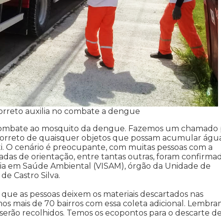
 correto auxilia no combate a dengue
no combate ao mosquito da dengue. Fazemos um chamado 
 correto de quaisquer objetos que possam acumular água
i. O cenário é preocupante, com muitas pessoas com a
das de orientação, entre tantas outras, foram confirma
ncia em Saúde Ambiental (VISAM), órgão da Unidade de
e Castro Silva.
a que as pessoas deixem os materiais descartados nas
os mais de 70 bairros com essa coleta adicional. Lembr
serão recolhidos. Temos os ecopontos para o descarte de