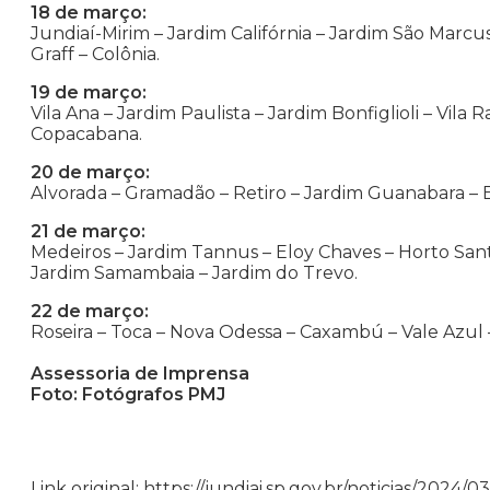
18 de março:
Jundiaí-Mirim – Jardim Califórnia – Jardim São Marcus
Graff – Colônia.
19 de março:
Vila Ana – Jardim Paulista – Jardim Bonfiglioli – Vila 
Copacabana.
20 de março:
Alvorada – Gramadão – Retiro – Jardim Guanabara – 
21 de março:
Medeiros – Jardim Tannus – Eloy Chaves – Horto Sant
Jardim Samambaia – Jardim do Trevo.
22 de março:
Roseira – Toca – Nova Odessa – Caxambú – Vale Azul –
Assessoria de Imprensa
Foto: Fotógrafos PMJ
Link original: https://jundiai.sp.gov.br/noticias/202