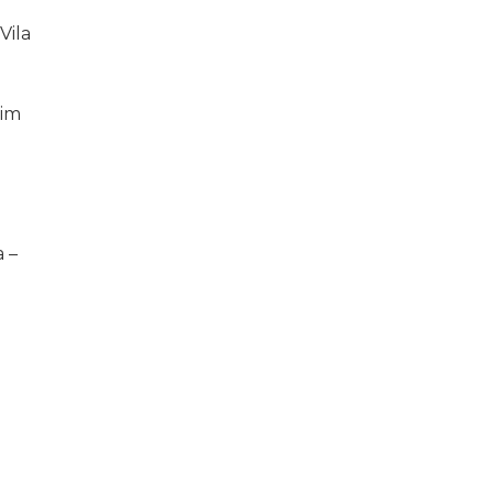
Vila
dim
 –