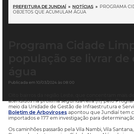
PREFEITURA DE JUNDIAÍ
»
NOTÍCIAS
»
PROGRAMA CID
OBJETOS QUE ACUMULAM ÁGUA
Programa Cidade Limp
população se livrar d
água
Publicada em 10/03/2024 às 08:00
Oito bairros da região Leste, que concentram mais d
atendidos na próxima segunda-feira (11) pelo Program
meio da Unidade de Gestão de Infraestrutura e Servi
Boletim de Arboviroses
apontou que Jundiaí tem co
importados e 177 em investigação para determinação 
Os caminhões passarão pela Vila Nambi, Vila Santana, 