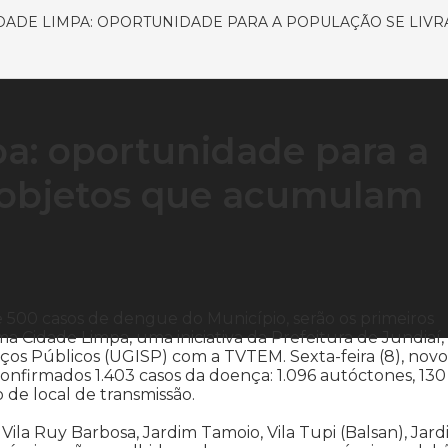
ADE LIMPA: OPORTUNIDADE PARA A POPULAÇÃO SE LIVR
a: oportunidade para a
e objetos que acumulam
e 500 casos de dengue do Município, serão os primeiros
a Cidade Limpa, uma iniciativa da Prefeitura de Jundiaí,
ços Públicos (UGISP) com a TVTEM. Sexta-feira (8), novo
nfirmados 1.403 casos da doença: 1.096 autóctones, 130
de local de transmissão.
Vila Ruy Barbosa, Jardim Tamoio, Vila Tupi (Balsan), Jar