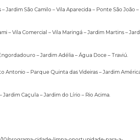
 – Jardim São Camilo – Vila Aparecida – Ponte São João – 
Rami – Vila Comercial – Vila Maringá – Jardim Martins – Jar
Engordadouro – Jardim Adélia – Água Doce – Traviú.
o Antonio – Parque Quinta das Videiras – Jardim América
 Jardim Caçula – Jardim do Lírio – Rio Acima.
4/03/10/programa-cidade-limpa-oportunidade-para-a-