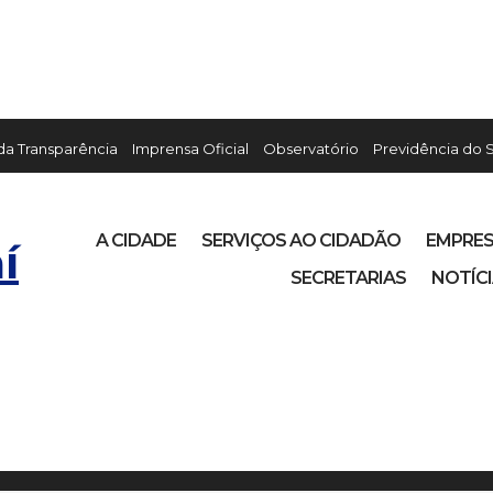
 da Transparência
Imprensa Oficial
Observatório
Previdência do 
A CIDADE
SERVIÇOS AO CIDADÃO
EMPRE
í
SECRETARIAS
NOTÍC