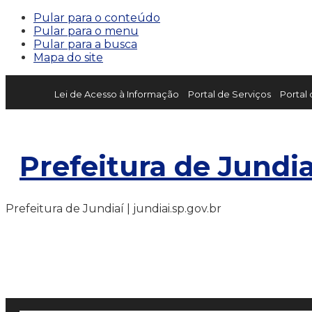
Pular para o conteúdo
Pular para o menu
Pular para a busca
Mapa do site
Lei de Acesso à Informação
Portal de Serviços
Portal
Prefeitura de Jundia
Prefeitura de Jundiaí | jundiai.sp.gov.br