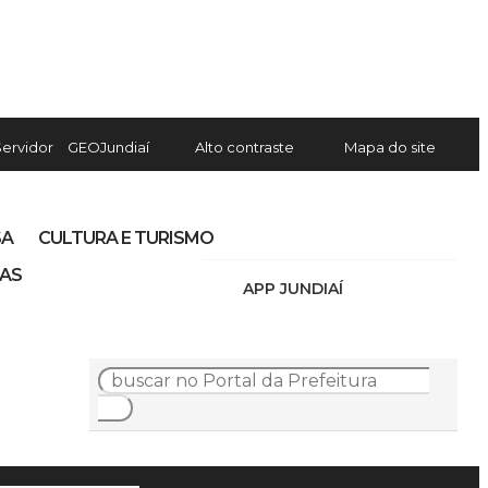
Servidor
GEOJundiaí
Alto contraste
Mapa do site
SA
CULTURA E TURISMO
IAS
APP JUNDIAÍ