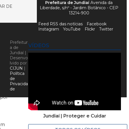
Prefeitura de Jundiaí
Avenida da
AR DE
Liberdade, s/nº - Jardim Botânico - CEP
13214-900
Feed RSS das notícias
Facebook
Instagram
YouTube
Flickr
Twitter
Prefeitur
VÍDEOS
a de
Jundiaí |
Desenvo
lvido por
CIJUN
|
Política
de
Privacida
de
 por
Jundiaí | Proteger e Cuidar
dim