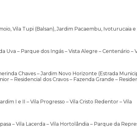
amoio, Vila Tupi (Balsan), Jardim Pacaembu, Ivoturucaia e
da Uva – Parque dos Ingás – Vista Alegre – Centenário – V
merinda Chaves – Jardim Novo Horizonte (Estrada Munici
nior – Residencial dos Cravos – Fazenda Grande – Residen
im I e II – Vila Progresso – Vila Cristo Redentor – Vila
epasa – Vila Lacerda – Vila Hortolândia – Parque da Repre