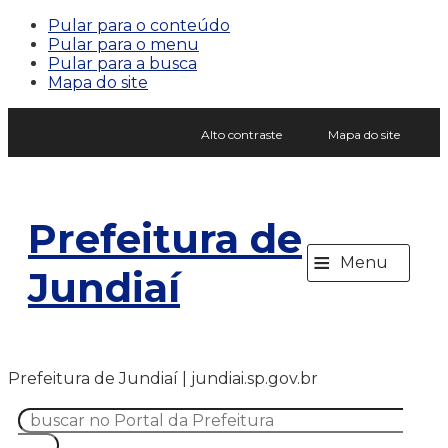
Pular para o conteúdo
Pular para o menu
Pular para a busca
Mapa do site
Alto contraste
Mapa do site
Prefeitura de
≡
Menu
Jundiaí
Prefeitura de Jundiaí | jundiai.sp.gov.br