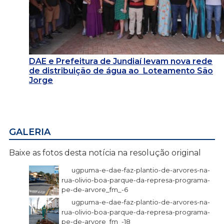
DAE e Prefeitura de Jundiaí levam nova rede
de distribuição de água ao Loteamento São
Jorge
GALERIA
Baixe as fotos desta notícia na resolução original
ugpuma-e-dae-faz-plantio-de-arvores-na-
rua-olivio-boa-parque-da-represa-programa-
pe-de-arvore_fm_-6
ugpuma-e-dae-faz-plantio-de-arvores-na-
rua-olivio-boa-parque-da-represa-programa-
pe-de-arvore_fm_-18