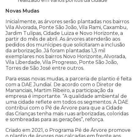
realizado em vários pontos da cidade
Novas Mudas
Inicialmente, as árvores serão plantadas nos bairros
Vila Alvorada, Ponte São João, Vila Rami, Caxambu,
Jardim Tulipas, Cidade Luiza e Novo Horizonte, a
partir do mês de abril. As árvores atenderão aos
pedidos dos munícipes que solicitaram a inclusão
da arborização. Já foram plantadas 1,3 mil
exemplares nos bairros Novo Horizonte, Alvorada,
Vila Liberdade, Vila Progresso, Ponte São João,
Torres de São José entre outros.
Para essas novas mudas, a parceria de plantio é feita
com a DAE Jundiaí. De acordo com o Diretor de
Mananciais, Martim Ribeiro, a participação da
empresa é importante. “A qualidade ambiental de
uma cidade reflete em todos os segmentos. A DAE
contribui com o Pé de Árvore para que a Cidade
das Crianças tenha mais ruas arborizadas, coloridas
e sombreadas para as gerações”, reforça.
Criado em 2021, o Programa Pé de Árvore promove
o plantio de árvores nas calçadas em frente aos