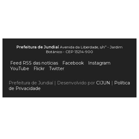
Prefeitura de Jundiaí
Avenida da Liberdade, s/nº - Jardim
Botânico - CEP 13214-900
Feed RSS das notícias
Facebook
Instagram
YouTube
Flickr
Twitter
Prefeitura de Jundiaí | Desenvolvido por
CIJUN
|
Política
de Privacidade