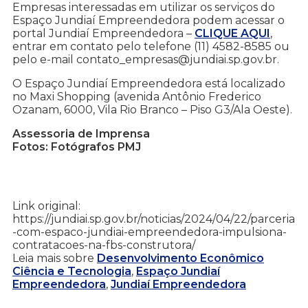
Empresas interessadas em utilizar os serviços do
Espaço Jundiaí Empreendedora podem acessar o
portal Jundiaí Empreendedora –
CLIQUE AQUI
,
entrar em contato pelo telefone (11) 4582-8585 ou
pelo e-mail contato_empresas@jundiai.sp.gov.br.
O Espaço Jundiaí Empreendedora está localizado
no Maxi Shopping (avenida Antônio Frederico
Ozanam, 6000, Vila Rio Branco – Piso G3/Ala Oeste).
Assessoria de Imprensa
Fotos: Fotógrafos PMJ
Link original:
https://jundiai.sp.gov.br/noticias/2024/04/22/parceria
-com-espaco-jundiai-empreendedora-impulsiona-
contratacoes-na-fbs-construtora/
Leia mais sobre
Desenvolvimento Econômico
Ciência e Tecnologia
,
Espaço Jundiaí
Empreendedora
,
Jundiaí Empreendedora