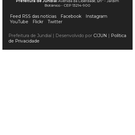
Prefeitura de Jundiaí
Avenida da Liberdade, s/nº - Jardim
Botânico - CEP 13214-900
Feed RSS das notícias
Facebook
Instagram
YouTube
Flickr
Twitter
Prefeitura de Jundiaí | Desenvolvido por
CIJUN
|
Política
de Privacidade