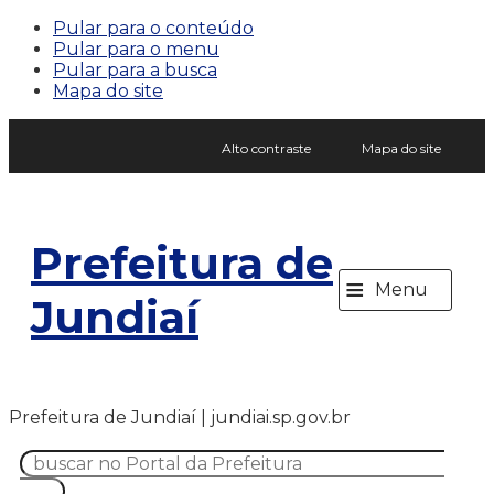
Pular para o conteúdo
Pular para o menu
Pular para a busca
Mapa do site
Alto contraste
Mapa do site
Prefeitura de
≡
Menu
Jundiaí
Prefeitura de Jundiaí | jundiai.sp.gov.br