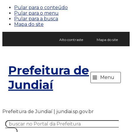
Pular para o conteúdo
Pular para o menu
Pular para a busca
Mapa do site
Alto contraste
Mapa do site
Prefeitura de
≡
Menu
Jundiaí
Prefeitura de Jundiaí | jundiai.sp.gov.br