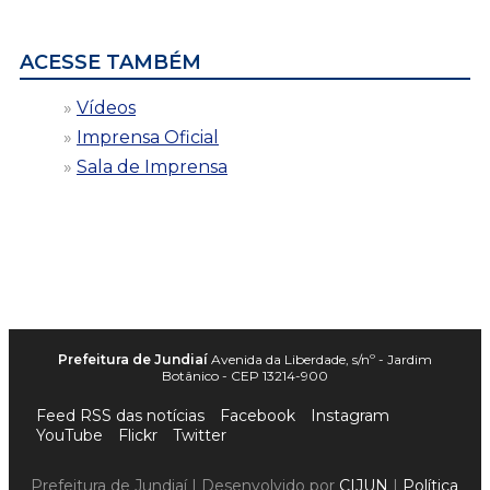
data
ACESSE TAMBÉM
Vídeos
Imprensa Oficial
Sala de Imprensa
Prefeitura de Jundiaí
Avenida da Liberdade, s/nº - Jardim
Botânico - CEP 13214-900
Feed RSS das notícias
Facebook
Instagram
YouTube
Flickr
Twitter
Prefeitura de Jundiaí | Desenvolvido por
CIJUN
|
Política