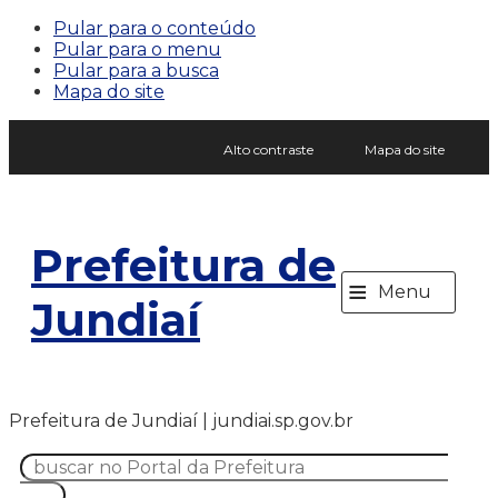
Pular para o conteúdo
Pular para o menu
Pular para a busca
Mapa do site
Alto contraste
Mapa do site
Prefeitura de
≡
Menu
Jundiaí
Prefeitura de Jundiaí | jundiai.sp.gov.br