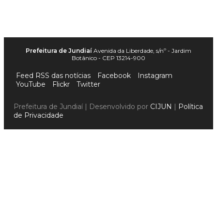
Prefeitura de Jundiaí
Avenida da Liberdade, s/nº - Jardim
Botânico - CEP 13214-900
Feed RSS das notícias
Facebook
Instagram
YouTube
Flickr
Twitter
Prefeitura de Jundiaí | Desenvolvido por
CIJUN
|
Política
de Privacidade