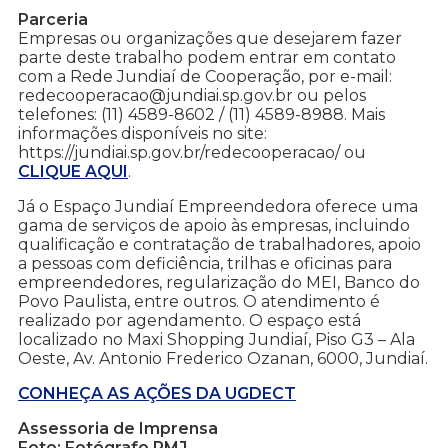
Parceria
Empresas ou organizações que desejarem fazer
parte deste trabalho podem entrar em contato
com a Rede Jundiaí de Cooperação, por e-mail:
redecooperacao@jundiai.sp.gov.br ou pelos
telefones: (11) 4589-8602 / (11) 4589-8988. Mais
informações disponíveis no site:
https://jundiai.sp.gov.br/redecooperacao/ ou
CLIQUE AQUI
.
Já o Espaço Jundiaí Empreendedora oferece uma
gama de serviços de apoio às empresas, incluindo
qualificação e contratação de trabalhadores, apoio
a pessoas com deficiência, trilhas e oficinas para
empreendedores, regularização do MEI, Banco do
Povo Paulista, entre outros. O atendimento é
realizado por agendamento. O espaço está
localizado no Maxi Shopping Jundiaí, Piso G3 – Ala
Oeste, Av. Antonio Frederico Ozanan, 6000, Jundiaí.
CONHEÇA AS AÇÕES DA UGDECT
Assessoria de Imprensa
Foto: Fotógrafo PMJ