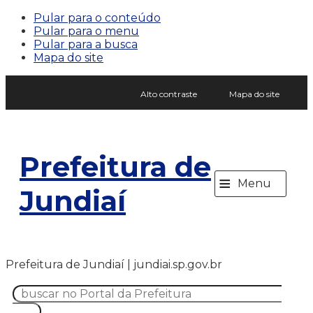
Pular para o conteúdo
Pular para o menu
Pular para a busca
Mapa do site
Alto contraste
Mapa do site
Prefeitura de
≡
Menu
Jundiaí
Prefeitura de Jundiaí | jundiai.sp.gov.br