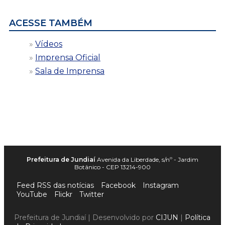
ACESSE TAMBÉM
Vídeos
Imprensa Oficial
Sala de Imprensa
Prefeitura de Jundiaí
Avenida da Liberdade, s/nº - Jardim
Botânico - CEP 13214-900
Feed RSS das notícias
Facebook
Instagram
YouTube
Flickr
Twitter
Prefeitura de Jundiaí | Desenvolvido por
CIJUN
|
Política