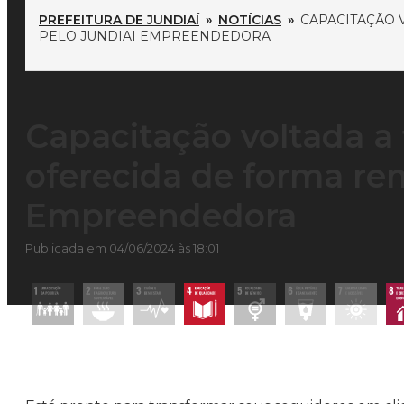
PREFEITURA DE JUNDIAÍ
»
NOTÍCIAS
»
CAPACITAÇÃO 
PELO JUNDIAI EMPREENDEDORA
Capacitação voltada a f
oferecida de forma re
Empreendedora
Publicada em 04/06/2024 às 18:01