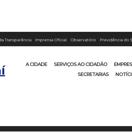
 da Transparência
Imprensa Oficial
Observatório
Previdência do 
A CIDADE
SERVIÇOS AO CIDADÃO
EMPRE
í
SECRETARIAS
NOTÍC