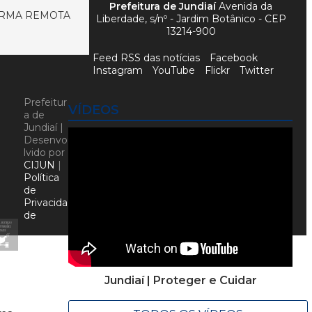
Prefeitura de Jundiaí
Avenida da
FORMA REMOTA
Liberdade, s/nº - Jardim Botânico - CEP
13214-900
Feed RSS das notícias
Facebook
Instagram
YouTube
Flickr
Twitter
Prefeitur
VÍDEOS
a de
Jundiaí |
Desenvo
lvido por
CIJUN
|
Política
de
Privacida
de
Jundiaí | Proteger e Cuidar