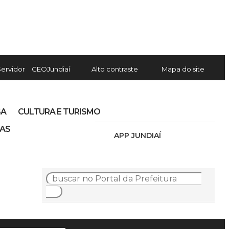
Servidor
GEOJundiaí
Alto contraste
Mapa do site
SA
CULTURA E TURISMO
IAS
APP JUNDIAÍ