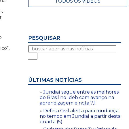
ama
TODOS OS VÍDEOS
às
r.
o
PESQUISAR
co”,
ÚLTIMAS NOTÍCIAS
Jundiaí segue entre as melhores
do Brasil no Ideb com avanço na
aprendizagem e nota 7,1
Defesa Civil alerta para mudança
no tempo em Jundiaí a partir desta
quarta (5)