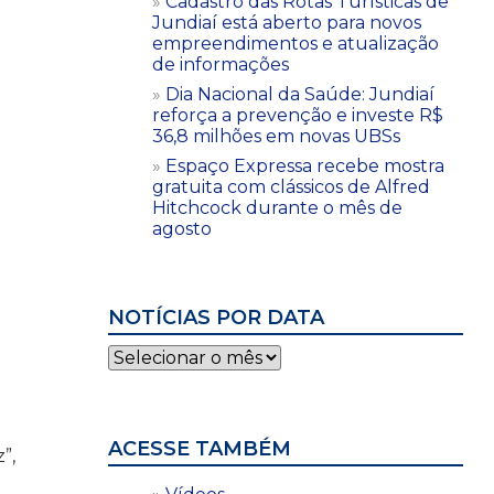
Cadastro das Rotas Turísticas de
Jundiaí está aberto para novos
empreendimentos e atualização
de informações
Dia Nacional da Saúde: Jundiaí
reforça a prevenção e investe R$
36,8 milhões em novas UBSs
Espaço Expressa recebe mostra
gratuita com clássicos de Alfred
Hitchcock durante o mês de
agosto
NOTÍCIAS POR DATA
Notícias
por
data
ACESSE TAMBÉM
”,