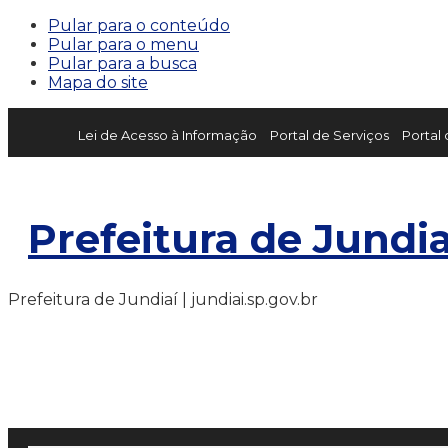
Pular para o conteúdo
Pular para o menu
Pular para a busca
Mapa do site
Lei de Acesso à Informação
Portal de Serviços
Portal
Prefeitura de Jundia
Prefeitura de Jundiaí | jundiai.sp.gov.br