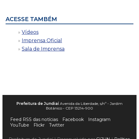
data
ACESSE TAMBÉM
Vídeos
Imprensa Oficial
Sala de Imprensa
Prefeitura de Jundiaí
Avenida da Liberdade, s/nº - Jardim
Botânico - CEP 13214-900
Feed RSS das notícias
Facebook
Instagram
YouTube
Flickr
Twitter