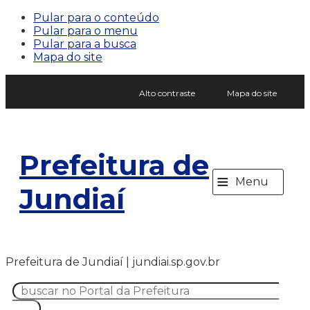
Pular para o conteúdo
Pular para o menu
Pular para a busca
Mapa do site
Alto contraste
Mapa do site
Prefeitura de
≡
Menu
Jundiaí
Prefeitura de Jundiaí | jundiai.sp.gov.br