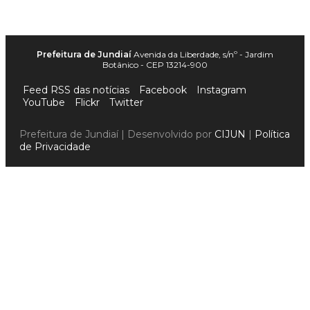
Prefeitura de Jundiaí
Avenida da Liberdade, s/nº - Jardim
Botânico - CEP 13214-900
Feed RSS das notícias
Facebook
Instagram
YouTube
Flickr
Twitter
Prefeitura de Jundiaí | Desenvolvido por
CIJUN
|
Política
de Privacidade