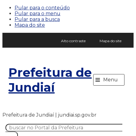
Pular para o conteúdo
Pular para o menu
Pular para a busca
Mapa do site
Alto contraste
Mapa do site
Prefeitura de
≡
Menu
Jundiaí
Prefeitura de Jundiaí | jundiai.sp.gov.br