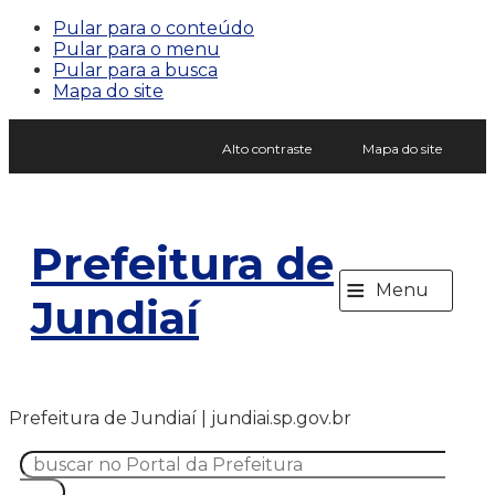
Pular para o conteúdo
Pular para o menu
Pular para a busca
Mapa do site
Alto contraste
Mapa do site
Prefeitura de
≡
Menu
Jundiaí
Prefeitura de Jundiaí | jundiai.sp.gov.br