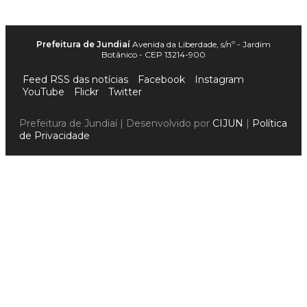
Prefeitura de Jundiaí
Avenida da Liberdade, s/nº - Jardim
Botânico - CEP 13214-900
Feed RSS das notícias
Facebook
Instagram
YouTube
Flickr
Twitter
Prefeitura de Jundiaí | Desenvolvido por
CIJUN
|
Política
de Privacidade