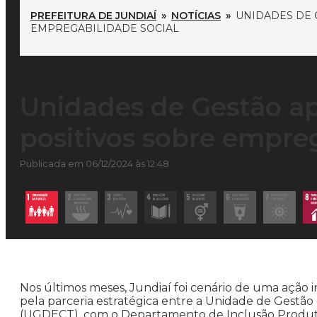
PREFEITURA DE JUNDIAÍ
»
NOTÍCIAS
»
UNIDADES DE 
EMPREGABILIDADE SOCIAL
Unidades de Gestão a
positivos sobre empreg
Publicada em 06/12/2024 às 12:48
Nos últimos meses, Jundiaí foi cenário de uma ação 
pela parceria estratégica entre a Unidade de Gestã
(UGDECT), com o Departamento de Inclusão Produtiva