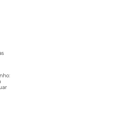
as
nho:
m
uar