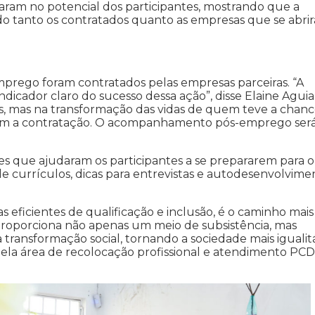
am no potencial dos participantes, mostrando que a
do tanto os contratados quanto as empresas que se abri
mprego foram contratados pelas empresas parceiras. “A
icador claro do sucesso dessa ação”, disse Elaine Aguia
s, mas na transformação das vidas de quem teve a chan
 com a contratação. O acompanhamento pós-emprego ser
es que ajudaram os participantes a se prepararem para o
 currículos, dicas para entrevistas e autodesenvolvime
s eficientes de qualificação e inclusão, é o caminho mais
s proporciona não apenas um meio de subsistência, mas
ansformação social, tornando a sociedade mais igualitá
ela área de recolocação profissional e atendimento PCD