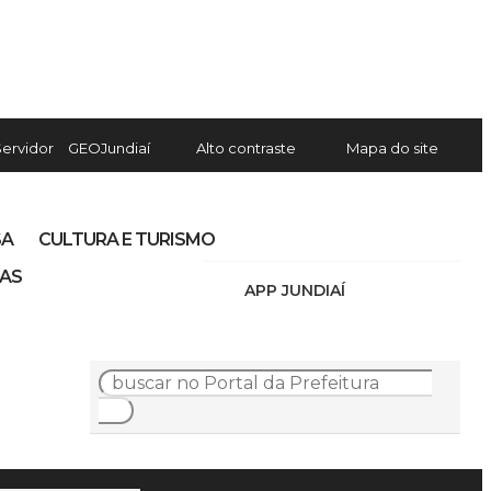
Servidor
GEOJundiaí
Alto contraste
Mapa do site
SA
CULTURA E TURISMO
IAS
APP JUNDIAÍ