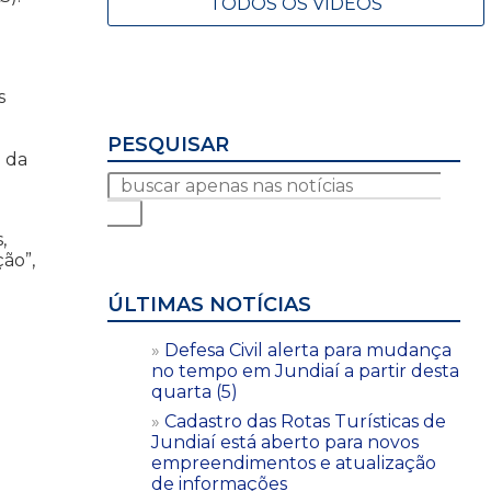
TODOS OS VÍDEOS
s
o
PESQUISAR
o da
,
ão”,
ÚLTIMAS NOTÍCIAS
Defesa Civil alerta para mudança
no tempo em Jundiaí a partir desta
quarta (5)
Cadastro das Rotas Turísticas de
Jundiaí está aberto para novos
empreendimentos e atualização
de informações