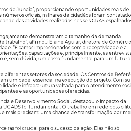
irros de Jundiaí, proporcionando oportunidades reais de
 números oficiais, milhares de cidadãos foram contatado
pando das atividades realizadas nos seis CRAS espalhado
de engajamento demonstraram o tamanho da demanda
 trabalho”, afirmou Elaine Aguiar, diretora de Comércio
idade. “Ficamos impressionados com a receptividade e a
entações, capacitações e, principalmente, as entrevist
o é, sem dúvida, um passo fundamental para um futuro
e diferentes setores da sociedade. Os Centros de Referê
aram um papel essencial na execução do projeto. Com su
lidade e infraestrutura voltada para o atendimento socia
cipantes e as oportunidades oferecidas.
ência e Desenvolvimento Social, destacou o impacto da
e a UGADS foi fundamental. O trabalho em rede possibilit
 que mais precisam: uma chance de transformação por me
eiras foi crucial para o sucesso da ação. Elas não só