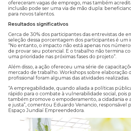
ofereceram vagas de emprego, mas também acreditar
inclusão pode ser uma via de mão dupla: benefician
para novos talentos.
Resultados significativos
Cerca de 30% dos participantes das entrevistas de e
seleção dessa porcentagem dos participantes é um ind
“No entanto, o impacto não está apenas nos número
de provar seu potencial. E o trabalho não termina
uma prioridade nas próximas fases do projeto”.
Além disso, a ação ofereceu uma série de capacitaçõ
mercado de trabalho. Workshops sobre elaboração de
profissional foram algumas das atividades realizadas.
“A empregabilidade, quando aliada a políticas pública
rápido para o combate à vulnerabilidade social, poi
também promove o empoderamento, a cidadania e a tr
e justa”, comentou Eduardo Venancio, responsável p
Espaço Jundiaí Empreendedora.