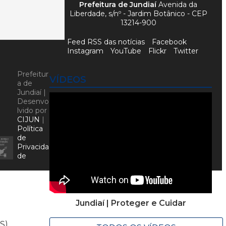
Prefeitura de Jundiaí
Avenida da
Liberdade, s/nº - Jardim Botânico - CEP
13214-900
Feed RSS das notícias
Facebook
Instagram
YouTube
Flickr
Twitter
Prefeitur
VÍDEOS
a de
Jundiaí |
Desenvo
lvido por
CIJUN
|
Política
de
Privacida
de
Jundiaí | Proteger e Cuidar
S).