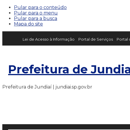
Pular para o conteúdo
Pular para o menu
Pular para a busca
Mapa do site
Lei de Acesso à Informação
Portal de Serviços
Portal
Prefeitura de Jundia
Prefeitura de Jundiaí | jundiai.sp.gov.br