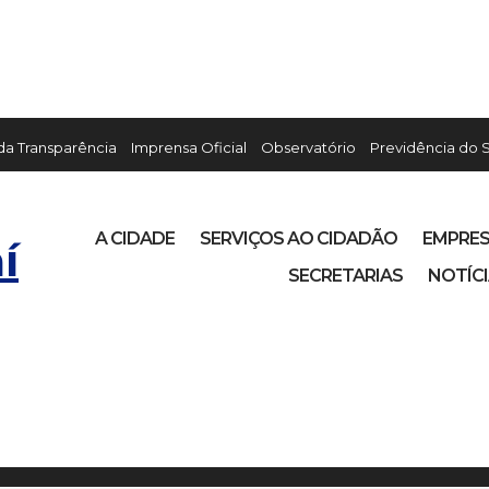
 da Transparência
Imprensa Oficial
Observatório
Previdência do 
A CIDADE
SERVIÇOS AO CIDADÃO
EMPRE
í
SECRETARIAS
NOTÍC