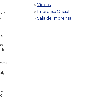
Vídeos
Imprensa Oficial
s e
s
Sala de Imprensa
 e
as
 de
ncia
a
l,
ou
io