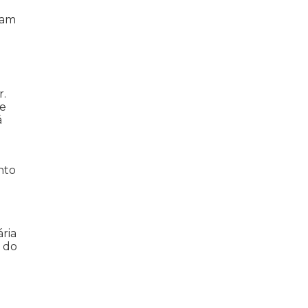
ram
r.
ce
á
nto
ria
 do